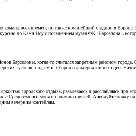
х команд всех времен, но также крупнейший стадион в Европе. 
кскурсию по Камп Ноу с посещением музея ФК «Барселона», кот
онов Барселоны, когда-то считался запретным районом города. 
ских тусовок, подземных баров и альтернативных сцен. Начните с
 яркостью городского отдыха, развлекаясь и расслабляясь при эт
жье Средиземного моря и наличию пляжей. Арендуйте лодку на ц
здним вечерним коктейлям.