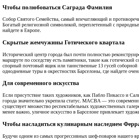
Чтобы полюбоваться Саграда Фамилия
Собор Святого Семейства, самый впечатляющий и противоречивы
Богатый религиозной символикой, переплетенный с природны
найдете в Европе.
Cкрытые жемчужины Готического квартала
Исторический центр города был почти полностью реконструиров
маршруте по соседству есть памятники, такие как готический 
спорный почтовый ящик или таинственные 13 гусей соборной 
однодневные туры в окрестностях Барселоны, где найдете очен
Для современного искусства
Если присутствие таких художников, как Пабло Пикассо и Сал
города значительно укрепила статус. MACBA — это современны
существует множество респектабельных художественных галере
менее важно, уличное искусство в Барселоне привлекает худож
Чтобы насладиться кулинарным наследием Ферр
Будучи одним из самых прогрессивных шеф-поваров нашего вре