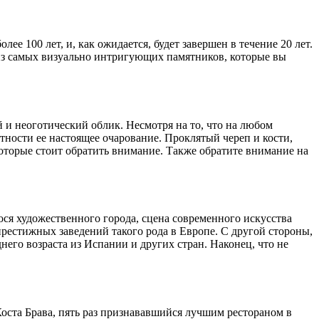
 100 лет, и, как ожидается, будет завершен в течение 20 лет.
з самых визуально интригующих памятников, которые вы
 и неоготический облик. Несмотря на то, что на любом
тности ее настоящее очарование. Проклятый череп и кости,
оторые стоит обратить внимание. Также обратите внимание на
ся художественного города, сцена современного искусства
рестижных заведений такого рода в Европе. С другой стороны,
го возраста из Испании и других стран. Наконец, что не
оста Брава, пять раз признававшийся лучшим рестораном в