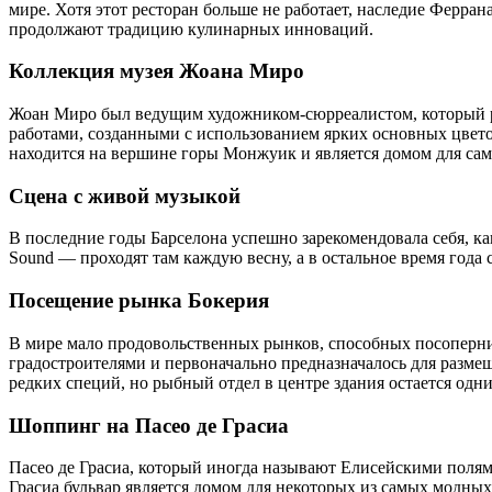
мире. Хотя этот ресторан больше не работает, наследие Феррана 
продолжают традицию кулинарных инноваций.
Коллекция музея Жоана Миро
Жоан Миро был ведущим художником-сюрреалистом, который ро
работами, созданными с использованием ярких основных цвето
находится на вершине горы Монжуик и является домом для сам
Сцена с живой музыкой
В последние годы Барселона успешно зарекомендовала себя, к
Sound — проходят там каждую весну, а в остальное время года
Посещение рынка Бокерия
В мире мало продовольственных рынков, способных посопернич
градостроителями и первоначально предназначалось для разме
редких специй, но рыбный отдел в центре здания остается одн
Шоппинг на Пасео де Грасиа
Пасео де Грасиа, который иногда называют Елисейскими полям
Грасиа бульвар является домом для некоторых из самых модных 