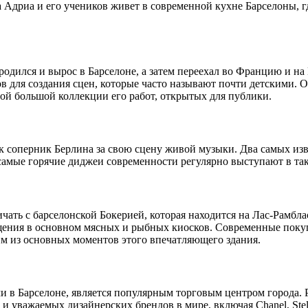
Адриа и его учеников живет в современной кухне Барселоны, где т
дился и вырос в Барселоне, а затем переехал во Францию и н
в для создания сцен, которые часто называют почти детскими.
ой большой коллекции его работ, открытых для публики.
ак соперник Берлина за свою сцену живой музыки. Два самых из
 самые горячие диджеи современности регулярно выступают в таки
ать с барселонской Бокерией, которая находится на Лас-Рамблас
щения в основном мясных и рыбных киосков. Современные покупа
им из основных моментов этого впечатляющего здания.
и в Барселоне, является популярным торговым центром города.
и уважаемых дизайнерских брендов в мире, включая Chanel, Stel