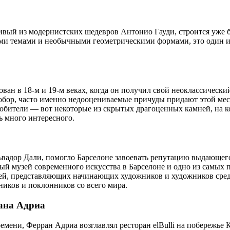
й из модернистских шедевров Антонио Гауди, строится уже более
ми темами и необычными геометрическими формами, это один и
ан в 18-м и 19-м веках, когда он получил свой неоклассический
собор, часто именно недооцениваемые причуды придают этой мес
обители — вот некоторые из скрытых драгоценных камней, на к
ь много интересного.
ьвадор Дали, помогло Барселоне завоевать репутацию выдающего
й музей современного искусства в Барселоне и одно из самых п
й, представляющих начинающих художников и художников средне
ников и поклонников со всего мира.
ана Адриа
мени, Ферран Адриа возглавлял ресторан elBulli на побережье К