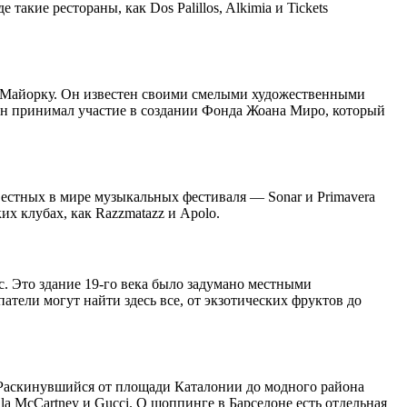
акие рестораны, как Dos Palillos, Alkimia и Tickets
а Майорку. Он известен своими смелыми художественными
 Он принимал участие в создании Фонда Жоана Миро, который
вестных в мире музыкальных фестиваля — Sonar и Primavera
х клубах, как Razzmatazz и Apolo.
. Это здание 19-го века было задумано местными
тели могут найти здесь все, от экзотических фруктов до
 Раскинувшийся от площади Каталонии до модного района
la McCartney и Gucci. О шоппинге в Барселоне есть отдельная