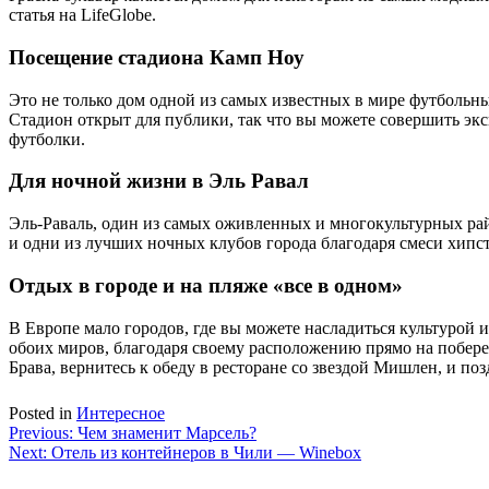
статья на LifeGlobe.
Посещение стадиона Камп Ноу
Это не только дом одной из самых известных в мире футбольны
Стадион открыт для публики, так что вы можете совершить э
футболки.
Для ночной жизни в Эль Равал
Эль-Раваль, один из самых оживленных и многокультурных рай
и одни из лучших ночных клубов города благодаря смеси хипстер
Отдых в городе и на пляже «все в одном»
В Европе мало городов, где вы можете насладиться культурой и
обоих миров, благодаря своему расположению прямо на побере
Брава, вернитесь к обеду в ресторане со звездой Мишлен, и по
Posted in
Интересное
Навигация
Previous:
Чем знаменит Марсель?
Next:
Отель из контейнеров в Чили — Winebox
по