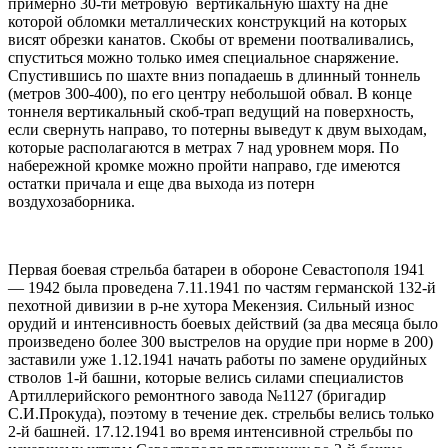
примерно 30-ти метровую вертикальную шахту на дне
которой обломки металлических конструкций на которых
висят обрезки канатов. Скобы от времени поотваливались,
спуститься можно только имея специальное снаряжение.
Спустившись по шахте вниз попадаешь в длинный тоннель
(метров 300-400), по его центру небольшой обвал. В конце
тоннеля вертикальный скоб-трап ведущий на поверхность,
если свернуть направо, то потерны выведут к двум выходам,
которые располагаются в метрах 7 над уровнем моря. По
набережной кромке можно пройти направо, где имеются
остатки причала и еще два выхода из потерн
воздухозаборника.
Первая боевая стрельба батареи в обороне Севастополя 1941
— 1942 была проведена 7.11.1941 по частям германской 132-й
пехотной дивизии в р-не хутора Мекензия. Сильный износ
орудий и интенсивность боевых действий (за два месяца было
произведено более 300 выстрелов на орудие при норме в 200)
заставили уже 1.12.1941 начать работы по замене орудийных
стволов 1-й башни, которые велись силами специалистов
Артиллерийского ремонтного завода №1127 (бригадир
С.И.Прокуда), поэтому в течение дек. стрельбы велись только
2-й башней. 17.12.1941 во время интенсивной стрельбы по