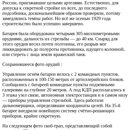
России, приезжавшие целыми артелями. Естественно, для
допуска к секретной стройке их всех, до последнего
подсобника, доскональнейшим образом проверяли, потому
замедлялись темпы работ. Но всё же осенью 1929 года
строительство было успешно завершено.
Батарея была оборудована четырьмя 305-миллиметровыми
орудиями, дальность их стрельбы — до 40 км. Снаряд для
этого орудия весил почти полтонны, его разрыв мог
ликвидировать до полуроты противника, идущего колонной,
или стереть с лица земли вражеский танк.
Сохранившееся фото орудий :
Управление огнём батареи велось с 2 командных пунктов,
расположенных в 100-150 метрах от артиллерийских блоков.
Сообщались с батареей командные пункты подземными
галереями на глубине 20 метров. А под КДП располагались в
3 этажа узел связи, автономная электростанция и в самом низу
— приборы управления стрельбой. Здесь работали
дальномерщики, определявшие координаты целей. На 35-й
батарее внедрили новейшую систему счётно-решающих
приборов, крайне секретную.
На следующем фото скоб-трап, представляющий собой