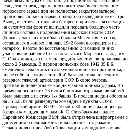
начавшему штурм Севастополя противнику во 2-й башне
вследствие преждевременного выстрела (воспламенение
порохового заряда при не полностью закрытом затворе)
произошел сильный взрыв, полностью выведший ее из строя.
Выход из строя артиллерии батареи и критическая ситуация
на сухопутном фронте вынудили передать большую часть
личного состава в подразделения морской пехоты СОР
(большая часть их погибла в боях на Мекензивых горах, а
оставшиеся в живых в январе 1942 были возвращены на
батарею). Работы по восстановлению 2-й башни (в них
участвовали рабочие Севастопольского Морского завода им.
С. Орджоникидзе) и замене орудийных стволов продолжались
около 2,5 месяца. В период июньских боев 1942 35 Б.Б.
ежедневно вела огонь по атакующим войскам противника, а
после гибели в окружении 30-й батареи стала последним
резервом тяжелой артиллерии СОР. В свою очередь,
противник подвергал ее мощным авиационным ударам. Во
время одного из них 23 июня близкими взрывами авиабомб
была выведена из строя 1-я башня. В последние дни обороны
на 35 Б.Б. были развернуты командные пункты СОР и
Приморской армии. В 09 ч. 50 мин. 30 июня с радиоцентра
батареи командующим адм. Ф. С. Октябрьским в адрес
Народного Комиссара ВМФ была отправлена шифрограмма с
донесением о невозможности дальнейшего удержания
Севастополя и просьбой об эвакуации командного состава.