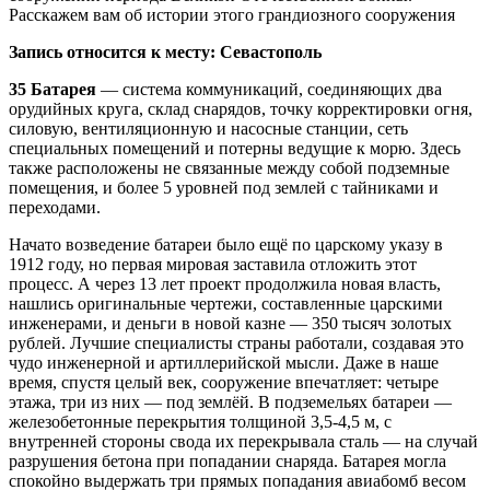
Расскажем вам об истории этого грандиозного сооружения
Запись относится к месту: Севастополь
35 Батарея
— система коммуникаций, соединяющих два
орудийных круга, склад снарядов, точку корректировки огня,
силовую, вентиляционную и насосные станции, сеть
специальных помещений и потерны ведущие к морю. Здесь
также расположены не связанные между собой подземные
помещения, и более 5 уровней под землей с тайниками и
переходами.
Начато возведение батареи было ещё по царскому указу в
1912 году, но первая мировая заставила отложить этот
процесс. А через 13 лет проект продолжила новая власть,
нашлись оригинальные чертежи, составленные царскими
инженерами, и деньги в новой казне — 350 тысяч золотых
рублей. Лучшие специалисты страны работали, создавая это
чудо инженерной и артиллерийской мысли. Даже в наше
время, спустя целый век, сооружение впечатляет: четыре
этажа, три из них — под землёй. В подземельях батареи —
железобетонные перекрытия толщиной 3,5-4,5 м, с
внутренней стороны свода их перекрывала сталь — на случай
разрушения бетона при попадании снаряда. Батарея могла
спокойно выдержать три прямых попадания авиабомб весом