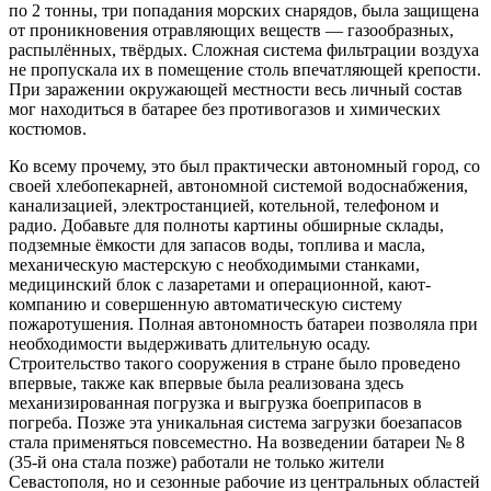
по 2 тонны, три попадания морских снарядов, была защищена
от проникновения отравляющих веществ — газообразных,
распылённых, твёрдых. Сложная система фильтрации воздуха
не пропускала их в помещение столь впечатляющей крепости.
При заражении окружающей местности весь личный состав
мог находиться в батарее без противогазов и химических
костюмов.
Ко всему прочему, это был практически автономный город, со
своей хлебопекарней, автономной системой водоснабжения,
канализацией, электростанцией, котельной, телефоном и
радио. Добавьте для полноты картины обширные склады,
подземные ёмкости для запасов воды, топлива и масла,
механическую мастерскую с необходимыми станками,
медицинский блок с лазаретами и операционной, кают-
компанию и совершенную автоматическую систему
пожаротушения. Полная автономность батареи позволяла при
необходимости выдерживать длительную осаду.
Строительство такого сооружения в стране было проведено
впервые, также как впервые была реализована здесь
механизированная погрузка и выгрузка боеприпасов в
погреба. Позже эта уникальная система загрузки боезапасов
стала применяться повсеместно. На возведении батареи № 8
(35-й она стала позже) работали не только жители
Севастополя, но и сезонные рабочие из центральных областей