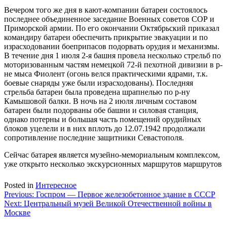
Вечером того же дня в кают-компании батареи состоялось
последнее объединенное заседание Военных советов СОР и
Приморской армии. По его окончании Октябрьский приказал
командиру батареи обеспечить прикрытие эвакуации и по
израсходовании боеприпасов подорвать орудия и механизмы.
В течение дня 1 июля 2-я башня провела несколько стрельб по
моторизованным частям немецкой 72-й пехотной дивизии в р-
не мыса Фиолент (огонь велся практическими ядрами, т.к.
боевые снаряды уже были израсходованы). Последняя
стрельба батареи была проведена шрапнелью по р-ну
Камышовой балки. В ночь на 2 июля личным составом
батареи были подорваны обе башни и силовая станция,
однако потерны и большая часть помещений орудийных
блоков уцелели и в них вплоть до 12.07.1942 продолжали
сопротивление последние защитники Севастополя.
Сейчас батарея является музейно-мемориальным комплексом,
уже открыто несколько экскурсионных маршрутов маршрутов
Posted in
Интересное
Навигация
Previous:
Госпром — Первое железобетонное здание в СССР
Next:
Центральный музей Великой Отечественной войны в
по
Москве
записям