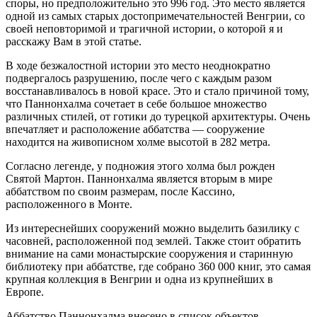
споры, но предположительно это 996 год. Это место является
одной из самых старых достопримечательностей Венгрии, со
своей неповторимой и трагичной истории, о которой я и
расскажу Вам в этой статье.
В ходе безжалостной истории это место неоднократно
подвергалось разрушению, после чего с каждым разом
восстанавливалось в новой красе. Это и стало причиной тому,
что Паннонхалма сочетает в себе большое множество
различных стилей, от готики до турецкой архитектуры. Очень
впечатляет и расположение аббатства — сооружение
находится на живописном холме высотой в 282 метра.
Согласно легенде, у подножия этого холма был рожден
Святой Мартон. Паннонхалма является вторым в мире
аббатством по своим размерам, после Кассино,
расположенного в Монте.
Из интереснейших сооружений можно выделить базилику с
часовней, расположенной под землей. Также стоит обратить
внимание на сами монастырские сооружения и старинную
библиотеку при аббатстве, где собрано 360 000 книг, это самая
крупная коллекция в Венгрии и одна из крупнейших в
Европе.
Аббатство Паннонхалма внесено в список объектов