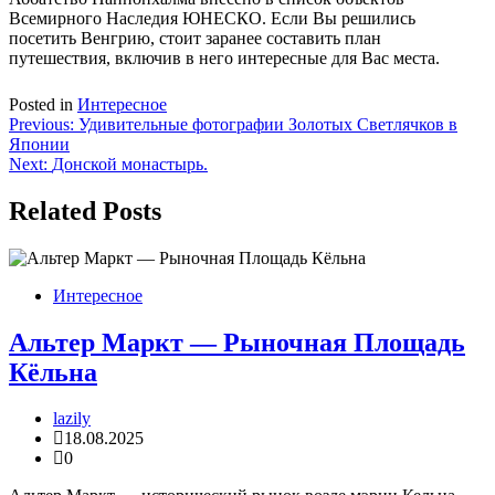
Всемирного Наследия ЮНЕСКО. Если Вы решились
посетить Венгрию, стоит заранее составить план
путешествия, включив в него интересные для Вас места.
Posted in
Интересное
Навигация
Previous:
Удивительные фотографии Золотых Светлячков в
Японии
по
Next:
Донской монастырь.
записям
Related Posts
Интересное
Альтер Маркт — Рыночная Площадь
Кёльна
lazily
18.08.2025
0