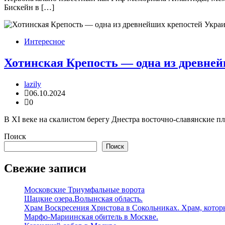
Бискейн в […]
Интересное
Хотинская Крепость — одна из древне
lazily
06.10.2024
0
В XI веке на скалистом берегу Днестра восточно-славянские п
Поиск
Поиск
Свежие записи
Московские Триумфальные ворота
Шацкие озера.Волынская область.
Храм Воскресения Христова в Сокольниках. Храм, которы
Марфо-Мариинская обитель в Москве.