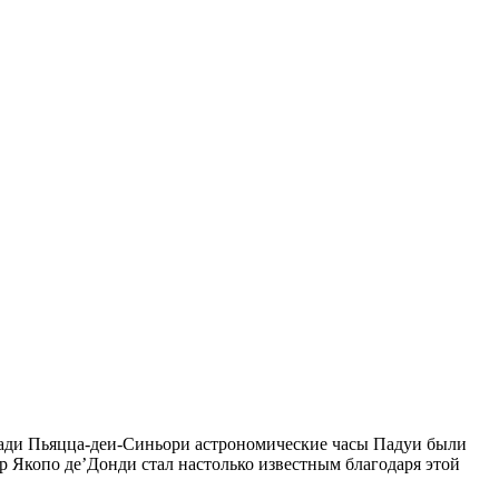
щади Пьяцца-деи-Синьори астрономические часы Падуи были
ер Якопо де’Донди стал настолько известным благодаря этой