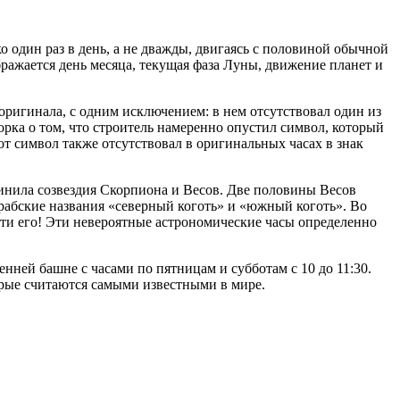
 один раз в день, а не дважды, двигаясь с половиной обычной
ображается день месяца, текущая фаза Луны, движение планет и
 оригинала, с одним исключением: в нем отсутствовал один из
рка о том, что строитель намеренно опустил символ, который
от символ также отсутствовал в оригинальных часах в знак
динила созвездия Скорпиона и Весов. Две половины Весов
 арабские названия «северный коготь» и «южный коготь». Во
йти его! Эти невероятные астрономические часы определенно
енней башне с часами по пятницам и субботам с 10 до 11:30.
орые считаются самыми известными в мире.