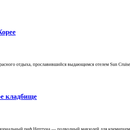
Корее
сного отдыха, прославившийся выдающимся отелем Sun Cruise. П
е кладбище
ориальный риф Нептуна — подводный мавзолей для кремируемых