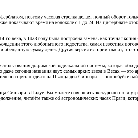
рблатом, поэтому часовая стрелка делает полный оборот только
также показывают время на колоколе с 1 до 24. На циферблате от
-го века, в 1423 году была построена замена, как точная копия
ождении этого любопытного недостатка, самая известная погово
и обещанную сумму денег. Другая версия истории гласит, что эт
использования до-римской зодиакальной системы, которая объе
но даже сегодня названия двух самых ярких звезд в Весах — это
ительно спрятан где-то на Пьяцца деи Синьори — попробуйте на
ьяцца Синьори в Падуе. Вы можете совершить экскурсию по внутр
должение, читайте также об астрономических часах Праги, кот