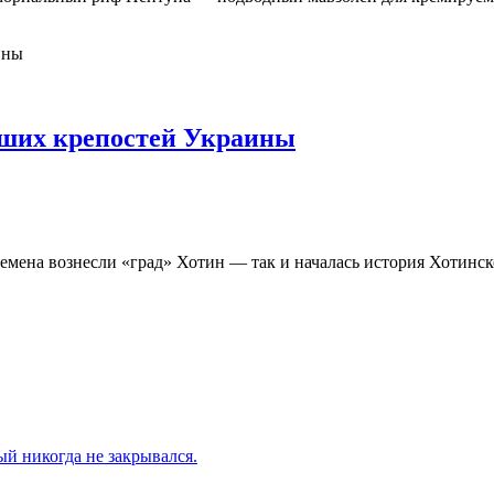
йших крепостей Украины
лемена вознесли «град» Хотин — так и началась история Хотинск
й никогда не закрывался.