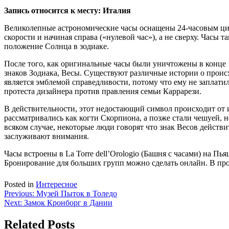
Запись относится к месту: Италия
Великолепные астрономические часы оснащены 24-часовым цифе
скорости и начиная справа («нулевой час»), а не сверху. Часы 
положение Солнца в зодиаке.
После того, как оригинальные часы были уничтожены в конце 14
знаков Зодиака, Весы. Существуют различные истории о происх
является эмблемой справедливости, потому что ему не заплатил
протеста дизайнера против правления семьи Каррарези.
В действительности, этот недостающий символ происходит от 
рассматривались как когти Скорпиона, а позже стали чешуей, 
всяком случае, некоторые люди говорят что знак Весов действ
заслуживают внимания.
Часы встроены в La Torre dell’Orologio (Башня с часами) на П
Бронирование для больших групп можно сделать онлайн. В про
Posted in
Интересное
Навигация
Previous:
Музей Пыток в Толедо
Next:
Замок Кронборг в Дании
по
записям
Related Posts