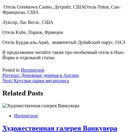
Отель Greektown Casino, Детройт, СШАОтель Triton, Сан-
Франциско, США
Луксор, Лас Вегас, США
Отель Kube, Париж, Франция
Отель Бурдж-аль-Араб, знаменитый Дубайский парус, ОАЭ
В продолжение читайте также про необычный отель в Нью-
Йорке в отдельной статье.
Posted in
Интересное
Навигация
Previous:
Денежные деревья в Англии
Next:
Круглые парки мегаполиса
по
записям
Related Posts
Интересное
Художественная галерея Ванкувера