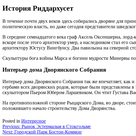
История Риддархусет
В течение почти двух веков здесь собирались дворяне для при
политическую власть, но даже сегодня представители шведского
В середине семнадцатого века граф Аксель Оксеншерна, лорд-к
вскоре после этого архитектор умер, а наследником стал его 
архитектору Юстусу Вингбунсу. Два павильона на северной ст
Скульптуры бога войны Марса и богини мудрости Минервы пок
Интерьер дома Дворянского Собрания
Интерьер дома Дворянского Собрания так же впечатляет, как и
гербами всех дворянских родов, которые были представлены в Р
скульптором Пьером Юбером Ларшевиком. Он чтит Густава Васу
На противоположной стороне Рыцарского Дома, во дворе, стоит
положившего начало строительству Дома Дворянства.
Posted in
Интересное
Навигация
Previous:
Рынок Эстермальм в Стокгольме
Next:
Городской Парк Бостон-Коммон
по