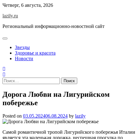
Skip
Четверг, 6 августа, 2026
to
lazily.ru
content
Региональный информационно-новостной сайт
Звезды
Здоровье и красота
Новости
Найти:
Дорога Любви на Лигурийском
побережье
Posted on
03.05.2024
06.08.2024
by
lazily
Самой романтичной тропой Лигурийского побережья Италии
является эта маленькая дорожка, неспешная прогулка по