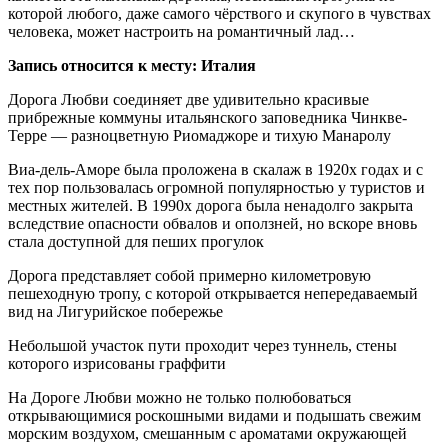
которой любого, даже самого чёрствого и скупого в чувствах
человека, может настроить на романтичный лад…
Запись относится к месту: Италия
Дорога Любви соединяет две удивительно красивые
прибрежные коммуны итальянского заповедника Чинкве-
Терре — разноцветную Риомаджоре и тихую Манаролу
Виа-дель-Аморе была проложена в скалаж в 1920х годах и с
тех пор пользовалась огромной популярностью у туристов и
местных жителей. В 1990х дорога была ненадолго закрыта
вследствие опасности обвалов и оползней, но вскоре вновь
стала доступной для пеших прогулок
Дорога представляет собой примерно километровую
пешеходную тропу, с которой открывается непередаваемый
вид на Лигурийское побережье
Небольшой участок пути проходит через туннель, стены
которого изрисованы граффити
На Дороге Любви можно не только полюбоваться
открывающимися роскошными видами и подышать свежим
морским воздухом, смешанным с ароматами окружающей