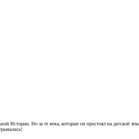
ой Истории. Но за те века, которые он простоял на датской зем
ерывалась!