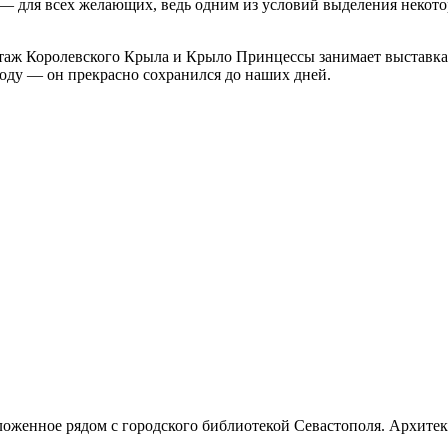
аз — для всех желающих, ведь одним из условий выделения неко
й этаж Королевского Крыла и Крыло Принцессы занимает выстав
году — он прекрасно сохранился до наших дней.
женное рядом с городского библиотекой Севастополя. Архитект