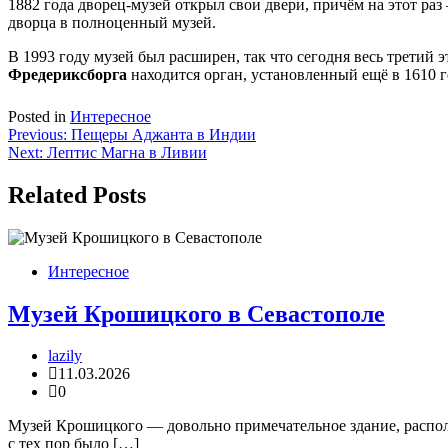
1882 года дворец-музей открыл свои двери, причём на этот р
дворца в полноценный музей.
В 1993 году музей был расширен, так что сегодня весь трети
Фредериксборга
находится орган, установленный ещё в 1610 
Posted in
Интересное
Навигация
Previous:
Пещеры Аджанта в Индии
Next:
Лептис Магна в Ливии
по
записям
Related Posts
Интересное
Музей Крошицкого в Севастополе
lazily
11.03.2026
0
Музей Крошицкого — довольно примечательное здание, располо
с тех пор было […]