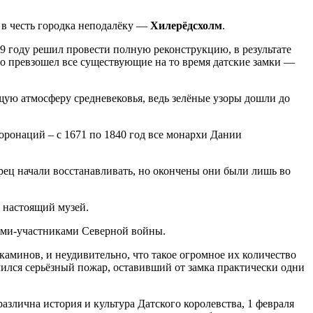
о в честь городка неподалёку —
Хилерёдсхолм
.
1599 году решил провести полную реконструкцию, в результате
то превзошел все существующие на то время датские замки —
ящую атмосферу средневековья, ведь зелёные узоры дошли до
оронаций – с 1671 по 1840 год все монархи Дании
орец начали восстанавливать, но окончены они были лишь во
а настоящий музей.
анами-участниками Северной войны.
 каминов, и неудивительно, что такое огромное их количество
учился серьёзный пожар, оставивший от замка практически одни
азлична история и культура Датского королевства, 1 февраля