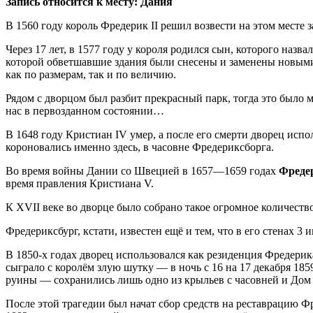
Запись относится к месту: Дания
В 1560 году король Фредерик II решил возвести на этом месте 
Через 17 лет, в 1577 году у короля родился сын, которого назв
которой обветшавшие здания были снесены и заменены новыми,
как по размерам, так и по величию.
Рядом с дворцом был разбит прекрасный парк, тогда это было 
нас в первозданном состоянии…
В 1648 году Кристиан IV умер, а после его смерти дворец исп
короновались именно здесь, в часовне Фредериксборга.
Во время войны Дании со Швецией в 1657—1659 годах
Фреде
время правления Кристиана V.
К XVII веке во дворце было собрано такое огромное количеств
Фредериксбург, кстати, известен ещё и тем, что в его стенах
В 1850-х годах дворец использовался как резиденция Фредерика
сыграло с королём злую шутку — в ночь с 16 на 17 декабря 185
руины — сохранились лишь одно из крыльев с часовней и Дом 
После этой трагедии был начат сбор средств на реставрацию Ф