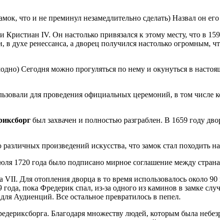
замок, что и не преминул незамедлительно сделать) Назвал он ег
али Кристиан IV. Он настолько привязался к этому месту, что в 
 в духе ренессанса, а дворец получился настолько огромным, ч
модно) Сегодня можно прогуляться по нему и окунуться в насто
ользовали для проведения официальных церемоний, в том числе к
риксборг
был захвачен и полностью разграблен. В 1659 году дв
о различных произведений искусства, что замок стал походить н
 3 июля 1720 года было подписано мирное соглашение между стр
 VII. Для отопления дворца в то время использовалось около 90
9 года, пока Фредерик спал, из-за одного из каминов в замке сл
для Аудиенций. Все остальное превратилось в пепел.
редериксборга. Благодаря множеству людей, которым была небезр