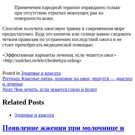
Применения народной терапии оправданно только
при отсутствии отрытых мокнущих ран на
поверхности кожи.
Способов получить ожоговую травму в современном мире
предостаточно. Будь это кипяток или солнце важно следовать
четким правилам по устранению последствий ожога и не
стоит пренебрегать медицинской помощью.
«Эффективные варианты лечения, если чешется ожог»
«http://zudches.ru/telo/cheshetsya-ozhog»
Posted in
Здоровье и красота
Навигация
Previous:
Красные пятна, похожие на ожог, чешутся — диагноз
и лечение
по
Next:
Чем лечить, если чешется горло и болит
записям
Related Posts
Здоровье и красота
Появление жжения при молочнице и