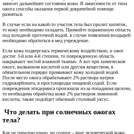
зависит дальнейшее состоянии кожи. В зависимости от типа
ожога способы оказания первой доврачебной помощи
разняться.
В случае если на какой-то участок тела был пролит кипяток,
то кожу необходимо охладить. Промойте пораженную область
под холодной проточной водой, в случае появления волдырей
необходимо обратиться в мед учреждение.
Если кожа подверглась термическому воздействию, и ожог
достиг 3-й или 4-й степени, то поврежденную область
накрывают чистой влажной тканью. А вот при химическом
ожоге, вызванном кислотой или другим веществом, в
обязательном порядке промывают кожу холодной водой.
После место ожога обрабатывают 2% раствора натрия
гидрокарбоната, в простонародье пищевой содой. Если
повреждения эпидермиса произошли из-за попадания щелочи,
то необходима обработка кожи 2% раствором лимонной
кислоты, также подойдет обычный столовый уксус.
Что делать при солнечных ожогах
тела?
Как не парадоксально, но солнце – враг человеческой кожи.