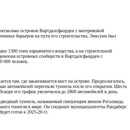
несколько островов Вартдалсфьорден с материковой
сленных барьеров на пути его строительства, Эиксунн был
но 1300 тонн взрывчатого вещества, а на строительной
единения островных сообществ в Вартдалсфьорден с
0 000 человек.
тся там, где заканчивается мост на острове. Предполагалось,
льше автомобилей пересекли туннель после его открытия. Шесть
Вскоре его трафик увеличился до 2800 автомобилей в день.
подводный туннель, называемый связующим звеном Рогаланда,
льного тоннеля в мире. Он соединит муниципалитеты Рандаберг
удет готов к 2025-26 гг.