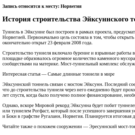
Запись относится к месту: Норвегия
История строительства Эйксуннского т
Туннель в Эйксунне был построен в рамках проекта, предусма
Норвегией. Первоначально цель состояла в том, чтобы открыть
окончательно открыт 23 февраля 2008 года.
Строительство туннеля включало бурение и взрывные работы в 
площадке образовалось огромное количество каменного мусора
сообществами на материке. Мост-туннельный комплекс обслужи
Интересная статья — Самые длинные тоннели в мире
Эйксуннский тоннель связан с мостом Эйксунн. Последний соед
что до строительства туннеля через него ежедневно будет прох
лет спустя, когда было получено полное финансирование, необх
Однако, вскоре Мировой рекорд Эйксунна будет побит туннеле
или туннелем Рогфаст, который после успешного завершения у
и Бокн в графстве Ругаланн, Норвегия. Планируется итоговая дл
Читайте также о похожем сооружении — Эресуннский мост-то