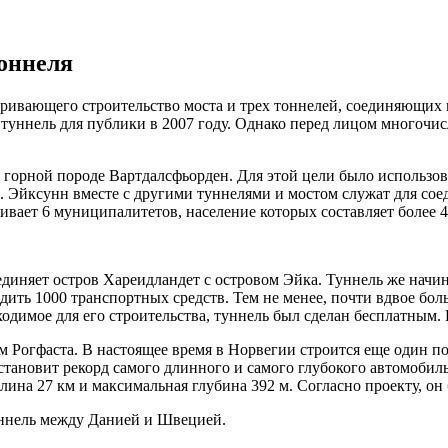
оннеля
тривающего строительство моста и трех тоннелей, соединяющих 
 туннель для публики в 2007 году. Однако перед лицом многочи
горной породе Вартдалсфьорден. Для этой цели было использова
. Эйксунн вместе с другими туннелями и мостом служат для со
вает 6 муниципалитетов, население которых составляет более 4
иняет остров Хареидландет с островом Эйка. Туннель же начинае
одить 1000 транспортных средств. Тем не менее, почти вдвое бо
одимое для его строительства, туннель был сделан бесплатным. 
м Рогфаста. В настоящее время в Норвегии строится еще один 
становит рекорд самого длинного и самого глубокого автомоби
ина 27 км и максимальная глубина 392 м. Согласно проекту, он б
ннель между Данией и Швецией.