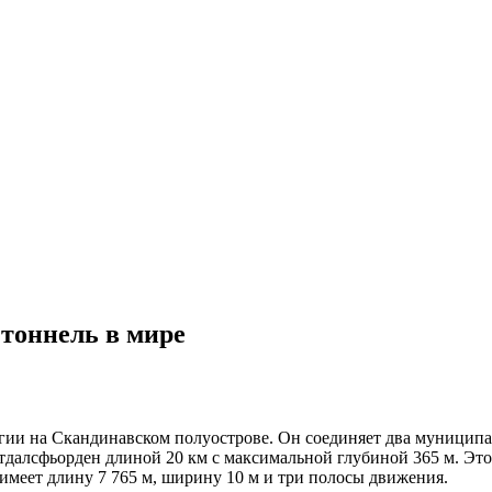
тоннель в мире
гии на Скандинавском полуострове. Он соединяет два муницип
тдалсфьорден длиной 20 км с максимальной глубиной 365 м. Это
 имеет длину 7 765 м, ширину 10 м и три полосы движения.