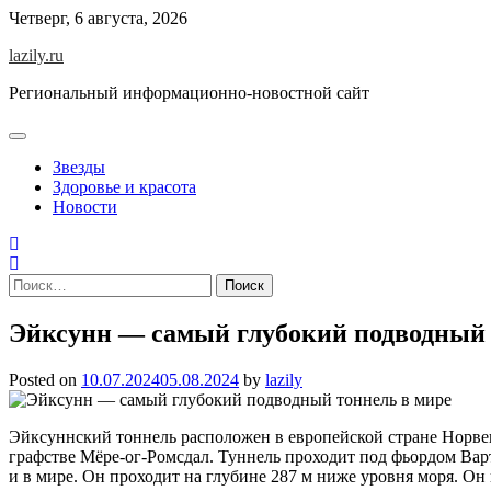
Skip
Четверг, 6 августа, 2026
to
lazily.ru
content
Региональный информационно-новостной сайт
Звезды
Здоровье и красота
Новости
Найти:
Эйксунн — самый глубокий подводный 
Posted on
10.07.2024
05.08.2024
by
lazily
Эйксуннский тоннель расположен в европейской стране Норве
графстве Мёре-ог-Ромсдал. Туннель проходит под фьордом Вар
и в мире. Он проходит на глубине 287 м ниже уровня моря. Он