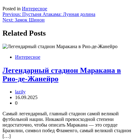
Posted in
Интересное
Навигация
Previous:
Пустыня Атакама: Лунная долина
Next:
Замок Шинон
по
записям
Related Posts
Интересное
Легендарный стадион Маракана в
Рио-де-Жанейро
lazily
16.09.2025
0
Самый легендарный, главный стадион самой великой
футбольной нации. Никакой превосходной степени
недостаточно, чтобы описать Маракана — это сердце
Бразилии, символ побед Фламенго, самый великий стадион
[…]