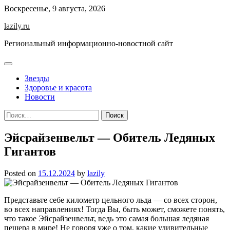
Skip
Воскресенье, 9 августа, 2026
to
lazily.ru
content
Региональный информационно-новостной сайт
Звезды
Здоровье и красота
Новости
Найти:
Эйсрайзенвельт — Обитель Ледяных
Гигантов
Posted on
15.12.2024
by
lazily
Представьте себе километр цельного льда — со всех сторон,
во всех направлениях! Тогда Вы, быть может, сможете понять,
что такое Эйсрайзенвельт, ведь это самая большая ледяная
пещера в мире! Не говоря уже о том, какие удивительные