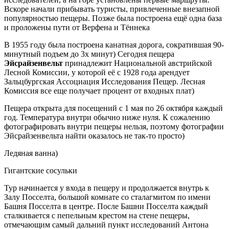
Вскоре начали прибывать туристы, привлеченные внезапной
популярностью пещеры. Позже была построена ещё одна база
и проложены пути от Верфена и Тённека
В 1955 году была построена канатная дорога, сократившая 90-
минутный подъем до 3х минут) Сегодня пещера
Эйсрайзенвельт
принадлежит Национальной австрийской
Лесной Комиссии, у которой её с 1928 года арендует
Зальцбургская Ассоциация Исследования Пещер. Лесная
Комиссия все еще получает процент от входных плат)
Пещера открыта для посещений с 1 мая по 26 октября каждый
год. Температура внутри обычно ниже нуля. К сожалению
фотографировать внутри пещеры нельзя, поэтому фотографии
Эйсрайзенвельта найти оказалось не так-то просто)
Ледяная ванна)
Гигантские сосульки
Тур начинается у входа в пещеру и продолжается внутрь к
Залу Посселта, большой комнате со сталагмитом по имени
Башня Посселта в центре. После Башни Посселта каждый
сталкивается с пепельным крестом на стене пещеры,
отмечающим самый дальний пункт исследований Антона