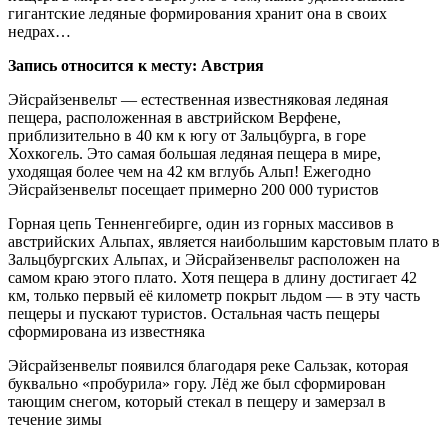
гигантские ледяные формирования хранит она в своих
недрах…
Запись относится к месту: Австрия
Эйсрайзенвельт — естественная известняковая ледяная
пещера, расположенная в австрийском Верфене,
приблизительно в 40 км к югу от Зальцбурга, в горе
Хохкогель. Это самая большая ледяная пещера в мире,
уходящая более чем на 42 км вглубь Альп! Ежегодно
Эйсрайзенвельт посещает примерно 200 000 туристов
Горная цепь Тенненгебирге, один из горных массивов в
австрийских Альпах, является наибольшим карстовым плато в
Зальцбургских Альпах, и Эйсрайзенвельт расположен на
самом краю этого плато. Хотя пещера в длину достигает 42
км, только первый её километр покрыт льдом — в эту часть
пещеры и пускают туристов. Остальная часть пещеры
сформирована из известняка
Эйсрайзенвельт появился благодаря реке Сальзак, которая
буквально «пробурила» гору. Лёд же был сформирован
тающим снегом, который стекал в пещеру и замерзал в
течение зимы