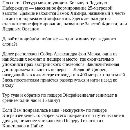
Посселта. Оттуда можно увидеть Большую Ледяную
Набережную — массивное формирование 25-метровой
высоты. Дальше находится Замок Химира, названный в честь
гиганта в норвежской мифологии. Здесь же находится
сталактитовое формирование, названное Завесой Фригги, или
Ледяным Органом
Давайте подойдём поближе — один я вижу тут ледяного
слона?)
Далее расположен Собор Александра фон Мерка, одна из
наибольших комнат в пещере и место, где окончательно
упокоился прах австрийского спелеолога. Заключительная
достопримечательность пещеры — Ледяной Дворец,
находящийся в километре от входа и в 400 метрах под землёй.
Здесь посетителям придётся развернуться и идти назад ко
входу
Тур туда и обратно по пещере Эйсрайзенвельт занимает в
среднем один час и 15 минут
Если Вам понравилась наша «экскурсия» по пещере
Эйсрайзенвельт, то скорее всего понравится и путешествие в
другую, не менее уникальную Пещеру Гигантских
Кристаллов в Найке