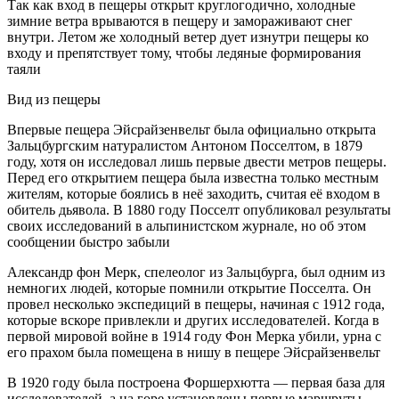
Так как вход в пещеры открыт круглогодично, холодные
зимние ветра врываются в пещеру и замораживают снег
внутри. Летом же холодный ветер дует изнутри пещеры ко
входу и препятствует тому, чтобы ледяные формирования
таяли
Вид из пещеры
Впервые пещера Эйсрайзенвельт была официально открыта
Зальцбургским натуралистом Антоном Посселтом, в 1879
году, хотя он исследовал лишь первые двести метров пещеры.
Перед его открытием пещера была известна только местным
жителям, которые боялись в неё заходить, считая её входом в
обитель дьявола. В 1880 году Посселт опубликовал результаты
своих исследований в альпинистском журнале, но об этом
сообщении быстро забыли
Александр фон Мерк, спелеолог из Зальцбурга, был одним из
немногих людей, которые помнили открытие Посселта. Он
провел несколько экспедиций в пещеры, начиная с 1912 года,
которые вскоре привлекли и других исследователей. Когда в
первой мировой войне в 1914 году Фон Мерка убили, урна с
его прахом была помещена в нишу в пещере Эйсрайзенвельт
В 1920 году была построена Форшерхютта — первая база для
исследователей, а на горе установлены первые маршруты.