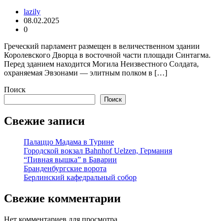
lazily
08.02.2025
0
Греческий парламент размещен в величественном здании
Королевского Дворца в восточной части площади Синтагма.
Перед зданием находится Могила Неизвестного Солдата,
охраняемая Эвзонами — элитным полком в […]
Поиск
Поиск
Свежие записи
Палаццо Мадама в Турине
Городской вокзал Bahnhof Uelzen, Германия
“Пивная вышка” в Баварии
Бранденбургские ворота
Берлинский кафедральный собор
Свежие комментарии
Нет комментариев для просмотра.