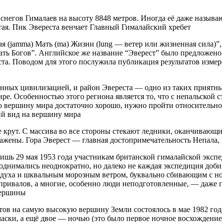
 снегов Гималаев на высоту 8848 метров. Иногда её даже назы
тая. Пик Эвереста венчает Главный Гималайский хребет
я (jamma) Мать (ma) Жизни (lung — ветер или жизненная сила)”,
ь Богов”. Английское же название “Эверест” было предложено
та. Поводом для этого послужила публикация результатов изме
ченных цивилизацией, и район Эвереста — одно из таких приятн
ире. Особенностью этого региона является то, что с непальско
ю вершину мира достаточно хорошо, нужно пройти относительно 
ий вид на вершину мира
крут. С массива во все стороны стекают ледники, оканчивающие
нажены. Гора Эверест — главная достопримечательность Непала,
лишь 29 мая 1953 года участникам британской гималайской экс
поднимались неоднократно, но далеко не каждая экспедиция доб
здуха и шквальным морозным ветром, буквально сбивающим с но
о привалов, а многие, особенно люди неподготовленные, — даже 
вершины
тов на самую высокую вершину Земли состоялось в мае 1982 года
аски, а ещё двое — ночью (это было первое ночное восхождени