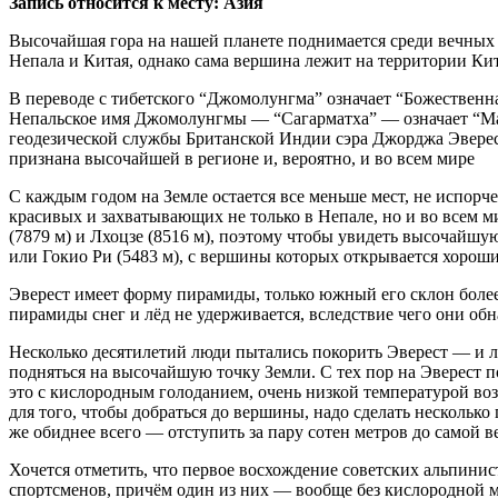
Запись относится к месту: Азия
Высочайшая гора на нашей планете поднимается среди вечных
Непала и Китая, однако сама вершина лежит на территории Ки
В переводе с тибетского “Джомолунгма” означает “Божественна
Непальское имя Джомолунгмы — “Сагарматха” — означает “Мат
геодезической службы Британской Индии сэра Джорджа Эверес
признана высочайшей в регионе и, вероятно, и во всем мире
С каждым годом на Земле остается все меньше мест, не испор
красивых и захватывающих не только в Непале, но и во всем м
(7879 м) и Лхоцзе (8516 м), поэтому чтобы увидеть высочайшу
или Гокио Ри (5483 м), с вершины которых открывается хорош
Эверест имеет форму пирамиды, только южный его склон более 
пирамиды снег и лёд не удерживается, вследствие чего они об
Несколько десятилетий люди пытались покорить Эверест — и 
подняться на высочайшую точку Земли. С тех пор на Эверест 
это с кислородным голоданием, очень низкой температурой во
для того, чтобы добраться до вершины, надо сделать нескольк
же обиднее всего — отступить за пару сотен метров до самой 
Хочется отметить, что первое восхождение советских альпинис
спортсменов, причём один из них — вообще без кислородной м