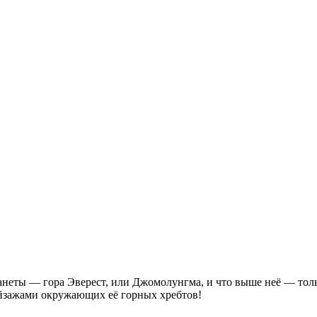
анеты — гора Эверест, или Джомолунгма, и что выше неё — тольк
ейзажами окружающих её горных хребтов!