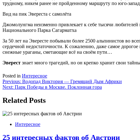
трудному, никем ранее не пройденному маршруту по юго-запад
Вид на пик Эвереста с самолёта
Джомолунгма неизменно привлекает к себе тысячи любителей 
Национального Парка Сагарматха
За 50 лет на Эвересте побывали более 2500 альпинистов во все
сердечной недостаточности. К сожалению, даже самое дорогое 
снежные ураганы, сметающие всё на своём пути…
Эверест
знает много трагедий, но он крепко хранит свои тай
Posted in
Интересное
Навигация
Previous:
Водопад Виктория — Гремящий Дым Африки
Next:
Парк Победы в Москве. Поклонная гора
по
записям
Related Posts
Интересное
25 интересных фактов об Австрии