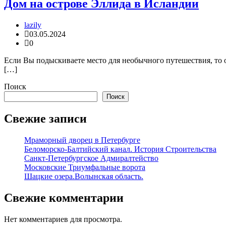
Дом на острове Эллида в Исландии
lazily
03.05.2024
0
Если Вы подыскиваете место для необычного путешествия, то о
[…]
Поиск
Поиск
Свежие записи
Мраморный дворец в Петербурге
Беломорско-Балтийский канал. История Строительства
Санкт-Петербургское Адмиралтейство
Московские Триумфальные ворота
Шацкие озера.Волынская область.
Свежие комментарии
Нет комментариев для просмотра.