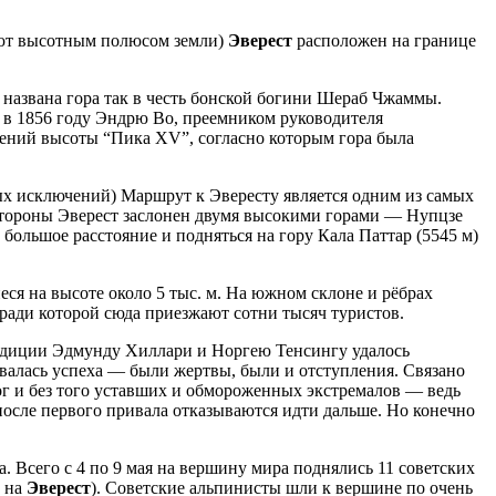
вают высотным полюсом земли)
Эверест
расположен на границе
 названа гора так в честь бонской богини Шераб Чжаммы.
 в 1856 году Эндрю Во, преемником руководителя
рений высоты “Пика XV”, согласно которым гора была
ых исключений) Маршрут к Эвересту является одним из самых
й стороны Эверест заслонен двумя высокими горами — Нупцзе
большое расстояние и подняться на гору Кала Паттар (5545 м)
ся на высоте около 5 тыс. м. На южном склоне и рёбрах
 ради которой сюда приезжают сотни тысяч туристов.
педиции Эдмунду Хиллари и Норгею Тенсингу удалось
ивалась успеха — были жертвы, были и отступления. Связано
г и без того уставших и обмороженных экстремалов — ведь
после первого привала отказываются идти дальше. Но конечно
. Всего с 4 по 9 мая на вершину мира поднялись 11 советских
е на
Эверест
). Советские альпинисты шли к вершине по очень