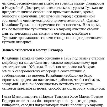
человек, расположенный прямо на границе между Эквадором
и Колумбией. Для среднестатистического туриста Тулькан не
предлагает ничего особенного примечательного, кроме
близости к Колумбии. Это шумный город с оживленной
торговлей и минимумом достопримечательностей. Однако,
Кладбище Тулькана непременно стоит посетить. В то время,
как большинство туристических кладбищ известно своими
фантастическими святынями и могилами, кладбище в
Тулькане прославилось своими изощренно подстриженными
кустами кипариса.
Запись относится к месту: Эквадор
Кладбище Тулькана было основано в 1932 под замену старому
кладбищу на холме Сантьяго, сильно поврежденному при
землетрясении 1923 года. Оно было основано на 8 акрах
земли к северо-востоку от города в соответствии с
требованиями тех времен. Кладбище необходимо было
строить за пределами населенных районов, чтобы избежать
эпидемий. Главной особенностью местного ландшафта
является известковая почва, способствующая росту кипарисов.
Глава Муниципалитета Парков Тулькана Хосе Мария Франко
Герреро использовал благоприятную почву, высадив ряды
кипарисов, сегодня покрывающих почти половину кладбища.