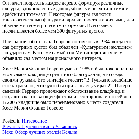
Он начал подрезать каждое дерево, формируя различные
фигуры, вдохновленные доколумбовыми августинскими и
арабскими тотемами. Некоторые фигуры являются
мифологическими фигурами, другие просто животными, или
обычными геометрическими формами. Всего здесь
насчитывается более чем 300 фигурных кустов.
Признание работы г-на Герреро состоялось в 1984, когда его
сад фигурных кустов был объявлен «Культурным наследием
государства». В тот же самый год Министерство туризма
объявило сад местом национального интереса.
Хосе Мария Франко Герреро умер в 1985 и был похоронен на
этом самом кладбище среди того благоухания, что создал
своими руками. Его эпитафия гласит: “В Тулькане кладбище
столь красивое, что будто бы приглашает умирать!”. Пятеро
сыновей Герреро продолжают обслуживание кладбища и
создают захватывающие фигуры из кустарника и по сей день.
В 2005 кладбище было переименовано в честь создателя —
Хосе Мария Франко Герреро.
Posted in
Интересное
Навигация
Previous:
Путешествие в Ульяновск
Next:
Обзор лучших отелей Кёльна
по