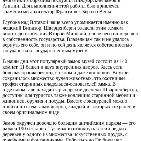
неоготики а образцом послужил Виндзорский замок в
Англии. Для выполнения этой работы был привлечен
знаменитый архитектор Франтишек Бера из Вены
Глубока над Влтавой чаще всего упоминается именно как
чешский Виндзор. Шварценберги владели этим замком
вплоть до окончания Второй Мировой, после чего он перешел
в собственность государства. Владельцам так и не удалось
вернуть его себе, он и по сей день является собственностью
государства и государственным музеем
В наши дни этот популярный замок-музей состоит из 140
комнат, 11 башен и двух внутренних дворов. Здесь есть
большая оранжерея под стеклом и даже конюшни. Внутри
сохранилось множество чучел животных, это охотничьи
трофеи старинных владельцев-основателей замка. В
отдельном зале находятся рыцарские доспехи Шварценбергов,
доступны для туристов также коллекция старинной мебели и
живописи, оружия и посуды. Вместе с экскурсией можно
пройти по всем залам дворца, каждый из которых сохранен в
своем оригинальном виде
Замок окружен довольно большим английским парком — его
размер 190 гектаров. Тут можно отдохнуть в тени редких
деревьев у одного из множества искусственных прудов, с
ручейками и фонтанчиками. Добраться до Глубоки над