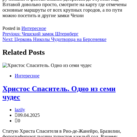
Влтавой довольно просто, смотрите на карту где отмечены
основные маршруты от всех крупных городов, а по пути
можно посетить и другие замки Чехии
Posted in
Интересное
Навигация
Previous:
Чешский замок Штернберг
Next:
Церковь Николы Чудотворца на Берсеневке
по
записям
Related Posts
Интересное
Христос Спаситель. Одно из семи
чудес
lazily
09.04.2025
0
Статую Христа Спасителя в Рио-де-Жанейро, Бразилии,
фотографируют тысячи туристов каждый год. Вашему