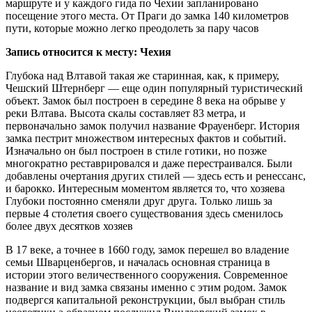
маршруте и у каждого гида по Чехии запланировано
посещение этого места. От Праги до замка 140 километров
пути, которые можно легко преодолеть за пару часов
Запись относится к месту: Чехия
Глубока над Влтавой такая же старинная, как, к примеру,
Чешский Штернберг — еще один популярный туристический
объект. Замок был построен в середине 8 века на обрыве у
реки Влтава. Высота скалы составляет 83 метра, и
первоначально замок получил название Фрауенберг. История
замка пестрит множеством интересных фактов и событий.
Изначально он был построен в стиле готики, но позже
многократно реставрировался и даже перестраивался. Были
добавлены очертания других стилей — здесь есть и ренессанс,
и барокко. Интересным моментом является то, что хозяева
Глубоки постоянно сменяли друг друга. Только лишь за
первые 4 столетия своего существования здесь сменилось
более двух десятков хозяев
В 17 веке, а точнее в 1660 году, замок перешел во владение
семьи Шварценбергов, и началась основная страница в
истории этого величественного сооружения. Современное
название и вид замка связаны именно с этим родом. Замок
подвергся капитальной реконструкции, был выбран стиль