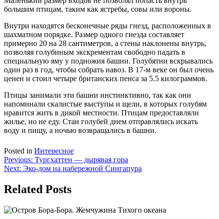
Маленький размер входов не позволял попасть внутрь
большим птицам, таким как ястребы, совы или вороны.
Внутри находятся бесконечные ряды гнезд, расположенных в
шахматном порядке. Размер одного гнезда составляет
примерно 20 на 28 сантиметров, а стены наклонены внутрь,
позволяя голубиным экскрементам свободно падать в
специальную яму у подножия башни. Голубятни вскрывались
один раз в год, чтобы собрать навоз. В 17-м веке он был очень
ценен и стоил четыре британских пенса за 5.5 килограммов.
Птицы занимали эти башни инстинктивно, так как они
напоминали скалистые выступы и щели, в которых голубям
нравится жить в дикой местности. Птицам предоставляли
жилье, но не еду. Стаи голубей днем отправлялись искать
воду и пищу, а ночью возвращались в башни.
Posted in
Интересное
Навигация
Previous:
Тургхаттен — дырявая гора
Next:
Эко-дом на набережной Сингапура
по
записям
Related Posts