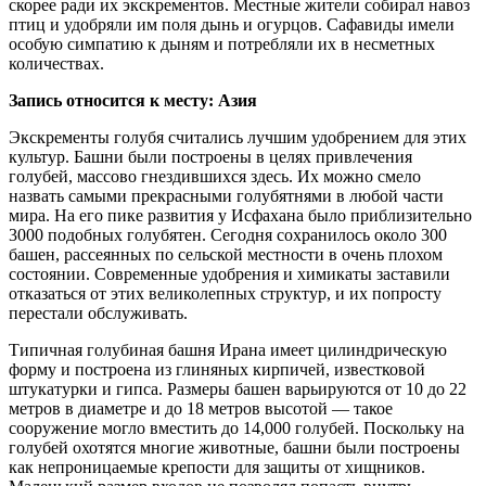
скорее ради их экскрементов. Местные жители собирал навоз
птиц и удобряли им поля дынь и огурцов. Сафавиды имели
особую симпатию к дыням и потребляли их в несметных
количествах.
Запись относится к месту: Азия
Экскременты голубя считались лучшим удобрением для этих
культур. Башни были построены в целях привлечения
голубей, массово гнездившихся здесь. Их можно смело
назвать самыми прекрасными голубятнями в любой части
мира. На его пике развития у Исфахана было приблизительно
3000 подобных голубятен. Сегодня сохранилось около 300
башен, рассеянных по сельской местности в очень плохом
состоянии. Современные удобрения и химикаты заставили
отказаться от этих великолепных структур, и их попросту
перестали обслуживать.
Типичная голубиная башня Ирана имеет цилиндрическую
форму и построена из глиняных кирпичей, известковой
штукатурки и гипса. Размеры башен варьируются от 10 до 22
метров в диаметре и до 18 метров высотой — такое
сооружение могло вместить до 14,000 голубей. Поскольку на
голубей охотятся многие животные, башни были построены
как непроницаемые крепости для защиты от хищников.