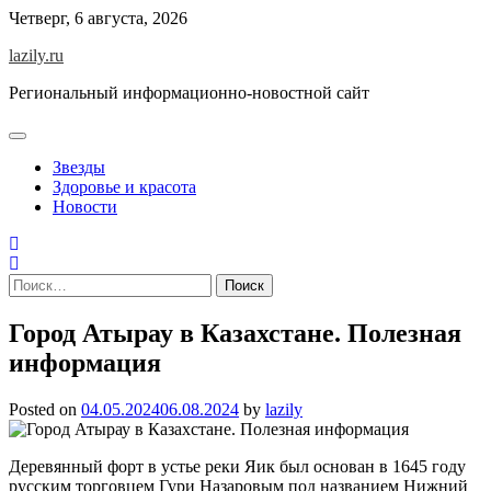
Skip
Четверг, 6 августа, 2026
to
lazily.ru
content
Региональный информационно-новостной сайт
Звезды
Здоровье и красота
Новости
Найти:
Город Атырау в Казахстане. Полезная
информация
Posted on
04.05.2024
06.08.2024
by
lazily
Деревянный форт в устье реки Яик был основан в 1645 году
русским торговцем Гури Назаровым под названием Нижний