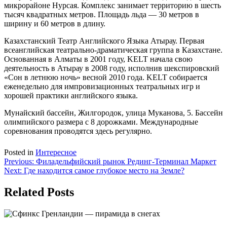
микрорайоне Нурсая. Комплекс занимает территорию в шесть
тысяч квадратных метров. Площадь льда — 30 метров в
ширину и 60 метров в длину.
Казахстанский Театр Английского Языка Атырау. Первая
всеанглийская театрально-драматическая группа в Казахстане.
Основанная в Алматы в 2001 году, KELT начала свою
деятельность в Атырау в 2008 году, исполнив шекспировский
«Сон в летнюю ночь» весной 2010 года. KELT собирается
еженедельно для импровизационных театральных игр и
хорошей практики английского языка.
Мунайский бассейн, Жилгородок, улица Муканова, 5. Бассейн
олимпийского размера с 8 дорожками. Международные
соревнования проводятся здесь регулярно.
Posted in
Интересное
Навигация
Previous:
Филадельфийский рынок Рединг-Терминал Маркет
Next:
Где находится самое глубокое место на Земле?
по
записям
Related Posts