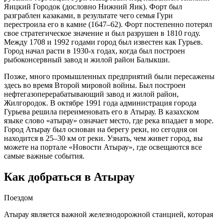
Яицкий Городок (дословно Нижний Яик). Форт был
разграблен казаками, в результате чего семья Гури
перестроила его в камне (1647–62). Форт постепенно потерял
свое стратегическое значение и был разрушен в 1810 году.
Между 1708 и 1992 годами город был известен как Гурьев.
Город начал расти в 1930-х годах, когда был построен
рыбоконсервный завод и жилой район Балыкши.
Позже, много промышленных предприятий были пересажены
здесь во время Второй мировой войны. Был построен
нефтегазоперерабатывающий завод и жилой район,
Жилгородок. В октябре 1991 года администрация города
Гурьева решила переименовать его в Атырау. В казахском
языке слово «атырау» означает место, где река впадает в море.
Город Атырау был основан на берегу реки, но сегодня он
находится в 25–30 км от реки. Узнать, чем живет город, вы
можете на портале «Новости Атырау», где освещаются все
самые важные события.
Как добраться в Атырау
Поездом
Атырау является важной железнодорожной станцией, которая