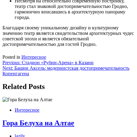
Несмотря на относительно современную постройку,
театр стал знаковой достопримечательностью Гродно,
гармонично вписавшись в архитектурную панораму
города.
Благодаря своему уникальному дизайну и культурному
значению театр является свидетельством архитектурных чудес
советской эпохи и является обязательной
достопримечательностью для гостей Гродно.
Posted in
Интересное
Навигация
Previous:
Стадион «Рубин-Арена» в Казани
Next:
Башни Аксель: модернистская достопримечательность
по
Копенгагена
записям
Related Posts
Интересное
Гора Белуха на Алтае
lazily