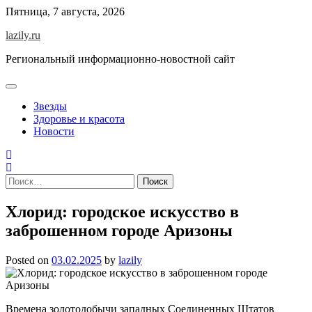
Skip
Пятница, 7 августа, 2026
to
lazily.ru
content
Региональный информационно-новостной сайт
Звезды
Здоровье и красота
Новости
Найти:
Хлорид: городское искусство в
заброшенном городе Аризоны
Posted on
03.02.2025
by
lazily
Времена золотодобычи западных Соединенных Штатов