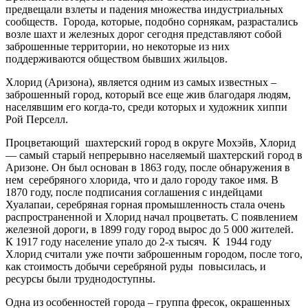
предвещали взлеты и падения множества индустриальных
сообществ. Города, которые, подобно сорнякам, разрастались
возле шахт и железных дорог сегодня представляют собой
заброшенные территории, но некоторые из них
поддерживаются обществом бывших жильцов.
Хлорид (Аризона), является одним из самых известных –
заброшенный город, который все еще жив благодаря людям,
населявшим его когда-то, среди которых и художник хиппи
Рой Перселл.
Процветающий шахтерский город в округе Мохэйв, Хлорид
— самый старый непрерывно населяемый шахтерский город в
Аризоне. Он был основан в 1863 году, после обнаружения в
нем серебряного хлорида, что и дало городу такое имя. В
1870 году, после подписания соглашения с индейцами
Хуалапаи, серебряная горная промышленность стала очень
распространенной и Хлорид начал процветать. С появлением
железной дороги, в 1899 году город вырос до 5 000 жителей.
К 1917 году население упало до 2-х тысяч. К 1944 году
Хлорид считали уже почти заброшенным городом, после того,
как стоимость добычи серебряной руды повысилась, и
ресурсы были труднодоступны.
Одна из особенностей города – группа фресок, окрашенных