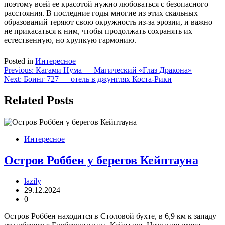
поэтому всей ее красотой нужно любоваться с безопасного
расстояния. В последние годы многие из этих скальных
образований теряют свою окружность из-за эрозии, и важно
не прикасаться к ним, чтобы продолжать сохранять их
естественную, но хрупкую гармонию.
Posted in
Интересное
Навигация
Previous:
Кагами Нума — Магический «Глаз Дракона»
Next:
Боинг 727 — отель в джунглях Коста-Рики
по
записям
Related Posts
Интересное
Остров Роббен у берегов Кейптауна
lazily
29.12.2024
0
Остров Роббен находится в Столовой бухте, в 6,9 км к западу