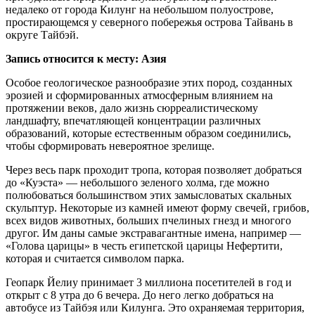
недалеко от города Килунг на небольшом полуострове,
простирающемся у северного побережья острова Тайвань в
округе Тайбэй.
Запись относится к месту: Азия
Особое геологическое разнообразие этих пород, созданных
эрозией и сформированных атмосферным влиянием на
протяжении веков, дало жизнь сюрреалистическому
ландшафту, впечатляющей концентрации различных
образований, которые естественным образом соединились,
чтобы сформировать невероятное зрелище.
Через весь парк проходит тропа, которая позволяет добраться
до «Куэста» — небольшого зеленого холма, где можно
полюбоваться большинством этих замысловатых скальных
скульптур. Некоторые из камней имеют форму свечей, грибов,
всех видов животных, больших пчелиных гнезд и многого
другог. Им даны самые экстравагантные имена, например —
«Голова царицы» в честь египетской царицы Нефертити,
которая и считается символом парка.
Геопарк Йелиу принимает 3 миллиона посетителей в год и
открыт с 8 утра до 6 вечера. До него легко добраться на
автобусе из Тайбэя или Килунга. Это охраняемая территория,