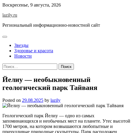
Skip
Воскресенье, 9 августа, 2026
to
lazily.ru
content
Региональный информационно-новостной сайт
Звезды
Здоровье и красота
Новости
Найти:
Йелиу — необыкновенный
геологический парк Тайваня
Posted on
29.08.2025
by
lazily
Геологический парк Йелиу — одно из самых
запоминающихся и необычных мест на планете. Утес высотой
1700 метров, на котором возвышаются любопытные и
причудливые природные скульптуры. Парк расположен