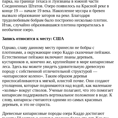
парка, на границе Техаса и Луизианы в южной части
Соединенных Штатов. Озеро появилось на Красной реке в
конце 19 — начале 19 века. Накопление мусора и бревен
вызвало образование заторов на реке. Благодаря
трудолюбивым бобрам было построено несколько плотин.
Итак, случайно образовавшаяся плотина превратилась в
необычное озеро.
Запись относится к месту: США
Однако, славу данному месту принесли не бобры с
плотинами, а окружающие озеро Каддо сказочные пейзажи.
Естественные пейзажи включают лианы деревьев,
кустарников и, конечно же, крупнейшие в мире кипарисовые
леса. Здесь вы можете увидеть удивительную древесную
породу с собственной отличительной структурой —
«кипарисовое колено». Таким образом деревья
приспосабливаются к мягкой, илистой почве. Они создают
утолщения, которые поднимаются над водой, как маленькие
«холмы» вокруг стволов. Ученые полагают, что это помогает
кипарисам поддерживать вертикальное положение в воде. К
слову, кипарисы считаются одними из самых красивых
деревьев, и это не спроста.
Древесные кипарисовые породы озера Каддо достигают