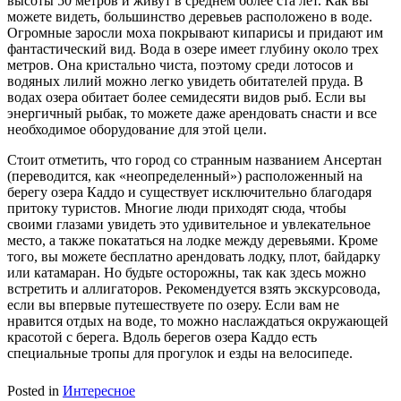
высоты 50 метров и живут в среднем более ста лет. Как вы
можете видеть, большинство деревьев расположено в воде.
Огромные заросли моха покрывают кипарисы и придают им
фантастический вид. Вода в озере имеет глубину около трех
метров. Она кристально чиста, поэтому среди лотосов и
водяных лилий можно легко увидеть обитателей пруда. В
водах озера обитает более семидесяти видов рыб. Если вы
энергичный рыбак, то можете даже арендовать снасти и все
необходимое оборудование для этой цели.
Стоит отметить, что город со странным названием Ансертан
(переводится, как «неопределенный») расположенный на
берегу озера Каддо и существует исключительно благодаря
притоку туристов. Многие люди приходят сюда, чтобы
своими глазами увидеть это удивительное и увлекательное
место, а также покататься на лодке между деревьями. Кроме
того, вы можете бесплатно арендовать лодку, плот, байдарку
или катамаран. Но будьте осторожны, так как здесь можно
встретить и аллигаторов. Рекомендуется взять экскурсовода,
если вы впервые путешествуете по озеру. Если вам не
нравится отдых на воде, то можно наслаждаться окружающей
красотой с берега. Вдоль берегов озера Каддо есть
специальные тропы для прогулок и езды на велосипеде.
Posted in
Интересное