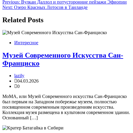
Навигация
Previous:
Вулкан Даллол и потусторонние пейзажи Эфиопии
Next:
Озеро Красных Лотосов в Таиланде
по
записям
Related Posts
Интересное
Музей Современного Искусства Сан-
Франциско
lazily
04.03.2026
0
MoMA, или Музей Современного искусства Сан-Франциско
был первым на Западном побережье музеем, полностью
посвященном современным произведениям искусства.
Коллекция музея размещена в культовом современном здании.
Основанный […]