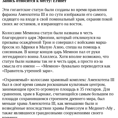
Запись относится к месту: Египет
Эти гигантские статуи были созданы во время правления
фараона Аменхотепа III и по сути изображали его самого,
сидящего на входе в свой поминальный храм, охраняя покой
своих же останков, и взирающего на восток.
Колоссами Мемнона статуи были названы в честь
благородного царя Эфиопии, который откликнулся на
призывы осаждённой Трои и совершил с войсками марш-
бросок из Африки в Малую Азию, спеша на помощь к
союзникам. В конце концов царь Мемнон пал от руки
легендарного воина Ахиллеса. Хотя вполне возможно, что
статуи были названы так не в честь царя, а просто из-за
смысла его имени — «Мемнон» буквально переводится как
«Правитель утренней зари».
«Охраняемый» колоссами храмовый комплекс Аменхотепа III
был в своё время самым роскошным культовым центром,
занимающим просто огромную площадь в 35 гектаров. Для
сравнения, храм в Карнаке, считающийся самым большим по
площади сохранившимся строением древнего мира, был
меньше храма Аменхотепа III, как меньшими были и
возведённые впоследствии храмы Рамессеум и Мединет-Абу ,
также являвшиеся грандиозными сооружениями своего
времени.