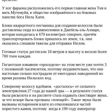
У ног фараона расположились его первая главная жена Тия и
мать Мутемуйя, в обществе изображённого на боковых
панелях бога Нила Хапи.
Блоки кварцитного песчаника для создания колоссов были
доставлены сюда из каменоломни в Джебель-эль-Ахмаре,
которая находилась в 670 километрах севернее, причём
транспортировать блоки пришлось по земле, т.к. они
оказались слишком тяжелы для отправки Нилом.
Готовые статуи достигали 18 метров в высоту и весили более
700 тонн каждая.
Гигантские изваяния «просидели» на этом месте уже почти 3
с половиной тысячелетия, поэтому неудивительно, что они
настолько сильно пострадали от ежегодных наводнений во
время разлива Нильских вод.
Северному колоссу вдобавок «досталось» от сильного
землетрясения 27 года до нашей эры — в результате статуя
была расколота и на рассвете стала издавать свистящие звуки,
за что вскоре была прозвана «поющей». Такие звуки были
вызваны испарением влаги из отколовшихся частей
пористого камня, поэтому когда в 199 году император