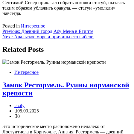
Септимий Север
приказал собрать осколки статуй, пытаясь
таким образом ублажить оракула, — статуи «умолкли»
навсегда.
Posted in
Интересное
Навигация
Previous:
Древний город Абу-Мена в Египте
Next:
Аральское море и причины его гибели
по
записям
Related Posts
Интересное
Замок Рестормель. Руины норманской
крепости
lazily
05.09.2025
0
Это историческое место расположено недалеко от
Лостуитиела в Корнуолле, Англия. Рестормель — древний