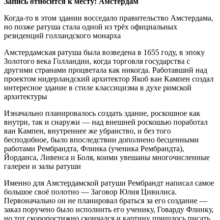
Запись относится к месту: Амстердам
Когда-то в этом здании восседало правительство Амстердама,
но позже ратуша стала одной из трёх официальных
резиденций голландского монарха
Амстердамская ратуша была возведена в 1655 году, в эпоку
Золотого века Голландии, когда торговля государства с
другими странами процветала как никогда. Работавший над
проектом нидерландский архитектор Якоб ван Кампен создал
интересное здание в стиле классицизма в духе римской
архитектуры
Изначально планировалось создать здание, роскошное как
внутри, так и снаружи — над внешней роскошью поработал
ван Кампен, внутреннее же убранство, и без того
бесподобное, было впоследствии дополнено бесценными
работами Рембрандта, Флинка (ученика Рембрандта),
Йорданса, Ливенса и Боля, коими увешаны многочисленные
галереи и залы ратуши
Именно для Амстердамской ратуши Рембрандт написал самое
большое своё полотно — Заговор Юлия Цивилиса.
Первоначально он не планировал браться за его создание —
заказ поручено было исполнить его ученику, Говарду Флинку,
но тот скоропостижно скончался и картину пришлось писать