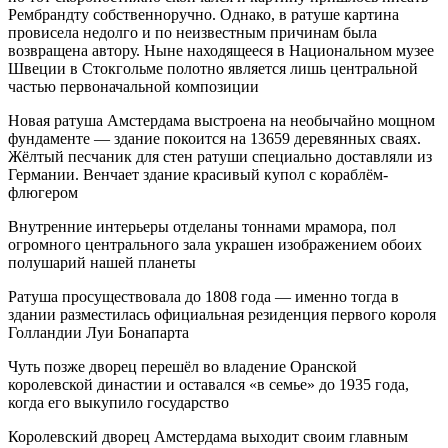
Рембрандту собственноручно. Однако, в ратуше картина
провисела недолго и по неизвестным причинам была
возвращена автору. Ныне находящееся в Национальном музее
Швеции в Стокгольме полотно является лишь центральной
частью первоначальной композиции
Новая ратуша Амстердама выстроена на необычайно мощном
фундаменте — здание покоится на 13659 деревянных сваях.
Жёлтый песчаник для стен ратуши специально доставляли из
Германии. Венчает здание красивый купол с кораблём-
флюгером
Внутренние интерьеры отделаны тоннами мрамора, пол
огромного центрального зала украшен изображением обоих
полушарий нашей планеты
Ратуша просуществовала до 1808 года — именно тогда в
здании разместилась официальная резиденция первого короля
Голландии Луи Бонапарта
Чуть позже дворец перешёл во владение Оранской
королевской династии и оставался «в семье» до 1935 года,
когда его выкупило государство
Королевский дворец Амстердама выходит своим главным