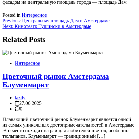
фасадом на центральную площадь города — площадь Дам
Posted in
Интересное
Навигация
Previous:
Центральная площадь Дам в Амстердаме
Next:
Кинотеатр Тушински в Амстердаме
по
записям
Related Posts
Интересное
Цветочный рынок Амстердама
Блуменмаркт
lazily
27.06.2025
0
Плавающий цветочный рынок Блуменмаркт является одной
из самых уникальных достопримечательностей в Амстердаме.
Это место походит на рай для любителей цветов, особенно
тюльпанов. Блуменмаркт — традиционный […]