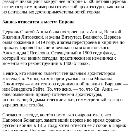
разворачивающейся вокруг нее историей. 500-летняя церковь
остается ярким примером готической архитектуры, как одна
из центральных достопримечательностей города.
Запись относится к месту: Европа
Церковь Святой Анны была построена для Анны, Великой
Княгини Литовской, и жены Витаутаса Великого. Церковь
была сожжена в 1419 году, а затем перестроена в кирпиче по
приказу короля Польши и великого князя литовского
Александра I Ягеллона. Освященный в 1500 году фасад,
который мы видим сегодня, практически не изменился с
момента его реконструкции в 1400-х годах.
Неясно, кто именно является гениальным архитектором
костела Св. Анны, хотя теории указывают на Михаила
Энкингера — архитектора одноименной церкви в Варшаве —
или Бенедикта Рейта. То, что ясно, — то, что Св. Анна —
ошеломляющий пример готической архитектуры,
использующей драматические арки, симметричный фасад и
украшенные столбы.
Согласно легенде, костёл настолько очарователен, что
Наполеон Бонапарт, заметивший церковь во время франко-
русской войны в 1812 году, хотел отнести её с собой в Париж
«на ладони». Прежде, чем идти на экскурсию, проверьте