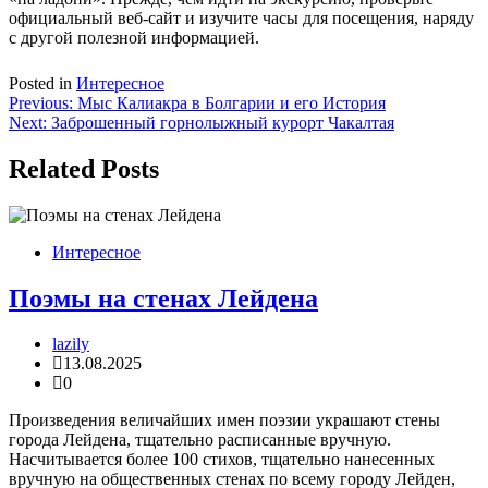
официальный веб-сайт и изучите часы для посещения, наряду
с другой полезной информацией.
Posted in
Интересное
Навигация
Previous:
Мыс Калиакра в Болгарии и его История
Next:
Заброшенный горнолыжный курорт Чакалтая
по
записям
Related Posts
Интересное
Поэмы на стенах Лейдена
lazily
13.08.2025
0
Произведения величайших имен поэзии украшают стены
города Лейдена, тщательно расписанные вручную.
Насчитывается более 100 стихов, тщательно нанесенных
вручную на общественных стенах по всему городу Лейден,