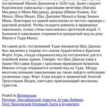
построенный Шахом Джананом в 1628 году. Далее следуют
Королевские павильоны с красивыми мечетями (Нагина
Масджид и Мина Масджид), дворцы (Макки Бхаван, Хас
Махал, Шиш Махал, Шах Джахани Махал) и Базар Зинана
Мина. Некоторые из зданий выполнены из чистого мрамора с
красивой резьбой. Чтобы охладить комнаты в мраморных
павильонах, полые стены наполнялись проточной водой. С
балконов в павильонах открывается прекрасный вид на реку
Ямуна и Тадж-Махал.
На самом деле, построивший Тадж император Шах Джахан
был заключен в тюрьму его сыном Аурангзебом в Красном
Форте Агры, откуда открывался вид на построенное для его
покойной жены здание. Говорят, что Шах Джахан умер в
башне Муссаман Бурдж с красивым мраморным балконом.
Именно оттуда открывается лучший вид на Тадж. Между
многочисленными павильонами вы также найдете небольшие
ухоженные сады. Форт Агры входит в знаменитый Золотой
Треугольник Индии, ежегодно привлекающий миллионы
туристов.
Posted in
Интересное
Навигация
Previous:
Лиссабонский Акведук Агуаш-Либриш
Next:
Венгерский Оперный Театр в Будапеште
по