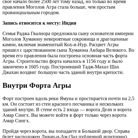
свое начало более 2500 лет тому назад, но только во время
правления Моголов Агра стала больше, чем простым
провинциальным городом.
Запись относится к месту: Индия
Семья Раджа Гвалиора предложила сыну основателя империи
Моголов Хумаюну невероятные сокровища и драгоценные
камни, включая знаменитый Кох-и-Нур. Расцвет Агры
пришел с царствованием сына Хумаюна Акбара Великого. Во
время его правления была построена основная часть форта
Агры. Строительство форта началось в 1156 году и было
закончено в 1605 году. Построивший Тадж-Махал Шах
Джахан воздвиг большую часть зданий внутри крепости.
Внутри Форта Агры
Форт построен вдоль реки Ямуна и простирается почти на 2,5
км. Он состоит из стен красного песчаника и нескольких
зданий внутри. В стене есть 2 входа — ворота Дели и ворота
Амар Сингх. Вы можете войти в форт только через ворота
Амар Сингх.
Пройдя через ворота, вы попадаете в Большой двор. Справа
будет расположен Диван-и-Ам (Зал публичной аудитории),