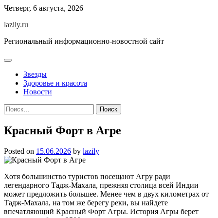
Skip
Четверг, 6 августа, 2026
to
lazily.ru
content
Региональный информационно-новостной сайт
Звезды
Здоровье и красота
Новости
Найти:
Красный Форт в Агре
Posted on
15.06.2026
by
lazily
Хотя большинство туристов посещают Агру ради
легендарного Тадж-Махала, прежняя столица всей Индии
может предложить большее. Менее чем в двух километрах от
Тадж-Махала, на том же берегу реки, вы найдете
впечатляющий Красный Форт Агры. История Агры берет