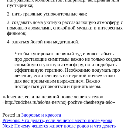
пустырника;
пить травяные успокоительные чаи;
создавать дома уютную расслабляющую атмосферу, с
помощью аромаламп, спокойной музыки и интересных
фильмов;
заняться йогой или медитацией.
Что бы купировать нервный зуд и вовсе забыть
про достающие симптомы важно не только создать
спокойную и уютную атмосферу, но и подобрать
эффективную терапию. Необходимо подумать про
лечение, если «чешусь на нервной почве» стало
для вас привычным выражением. Важно
постараться успокоиться и принять меры.
«Лечение, если на нервной почве чешется тело»
«http://zudches.ru/telo/na-nervnoj-pochve-cheshetsya-telo»
Posted in
Здоровье и красота
Навигация
Previous:
Что делать, если чешется место после укола
Next:
Почему чешется живот после родов и что делать
по