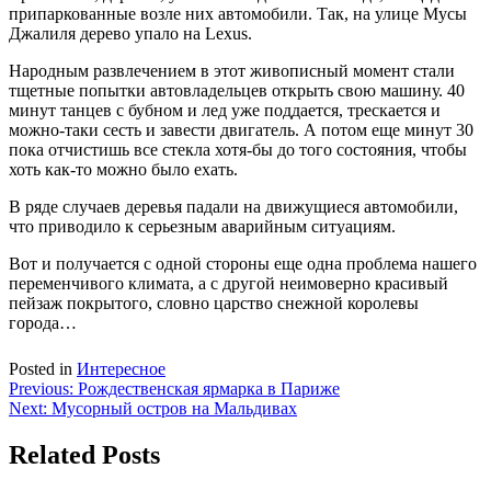
припаркованные возле них автомобили. Так, на улице Мусы
Джалиля дерево упало на Lexus.
Народным развлечением в этот живописный момент стали
тщетные попытки автовладельцев открыть свою машину. 40
минут танцев с бубном и лед уже поддается, трескается и
можно-таки сесть и завести двигатель. А потом еще минут 30
пока отчистишь все стекла хотя-бы до того состояния, чтобы
хоть как-то можно было ехать.
В ряде случаев деревья падали на движущиеся автомобили,
что приводило к серьезным аварийным ситуациям.
Вот и получается с одной стороны еще одна проблема нашего
переменчивого климата, а с другой неимоверно красивый
пейзаж покрытого, словно царство снежной королевы
города…
Posted in
Интересное
Навигация
Previous:
Рождественская ярмарка в Париже
Next:
Мусорный остров на Мальдивах
по
записям
Related Posts