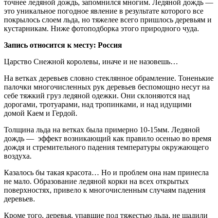
точнее ледяной дождь, запомнился многим. Ледяной дождь —
это уникальное погодное явление в результате которого все
покрылось слоем льда, но тяжелее всего пришлось деревьям и
кустарникам. Ниже фотоподборка этого природного чуда.
Запись относится к месту: Россия
Царство Снежной королевы, иначе и не назовешь…
На ветках деревьев словно стеклянное обрамление. Тоненькие
палочки многочисленных рук деревьев беспомощно несут на
себе тяжкий груз ледяной одежки. Они склоняются над
дорогами, тротуарами, над тропинками, и над идущими
домой Каем и Гердой.
Толщина льда на ветках была примерно 10-15мм. Ледяной
дождь — эффект возникающий как правило осенью во время
дождя и стремительного падения температуры окружающего
воздуха.
Казалось бы такая красота… Но и проблем она нам принесла
не мало. Образование ледяной корки на всех открытых
поверхностях, привело к многочисленным случаям падения
деревьев.
Кроме того, деревья, упавшие под тяжестью льда, не щадили