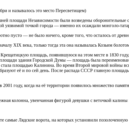
ебри и называлось это место Пересветищем)
ней площади Независимости были возведены оборонительные соо
й уязвимой точкой города — именно их осаждали монголо-татары
тно пусто — не было ничего, кроме того, что осталось от древ
алу XIX века, только тогда эта она называлась Козьим болотом 
Крещатицкую площадь, появившуюся на этом месте в 1830 году,
й площади здания Городской Думы — площадь была переименова
ду стала площадью Калинина. Во время Второй мировой войны вс
е образуют её и по сей день. После распада СССР главную площ
2001 году, когда на её территории появилось множество памятн
ежная колонна, увенчанная фигурой девушки с веточкой калины 
те самые Лядские ворота, на которых установили позолоченную