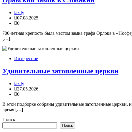
Оравский замок в Словакии
lazily
07.08.2025
0
700-летняя крепость была местом замка графа Орлока в «Носфе
[…]
Интересное
Удивительные затопленные церкви
lazily
27.05.2026
0
В этой подборке собраны удивительные затопленные церкви, н
время […]
Поиск
Поиск