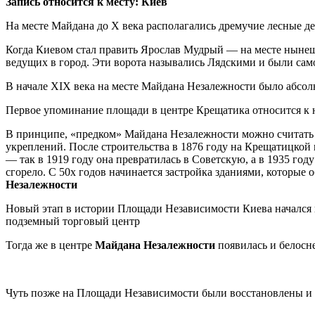
Запись относится к месту: Киев
На месте Майдана до X века располагались дремучие лесные д
Когда Киевом стал править Ярослав Мудрый — на месте нынеш
ведущих в город. Эти ворота назывались Лядскими и были само
В начале XIX века на месте Майдана Незалежности было абсолю
Первое упоминание площади в центре Крещатика относится к нач
В принципе, «предком» Майдана Незалежности можно считать 
укреплений. После строительства в 1876 году на Крещатицко
— так в 1919 году она превратилась в Советскую, а в 1935 го
сгорело. С 50х годов начинается застройка зданиями, которы
Незалежности
Новый этап в истории Площади Независимости Киева начался в 
подземный торговый центр
Тогда же в центре
Майдана Незалежности
появилась и белосн
Чуть позже на Площади Независимости были восстановлены и 