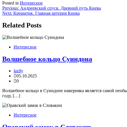
Posted in
Интересное
Навигация
Previous:
Андреевский спуск. Древний путь Киева
Next:
Крещатик. Главная артерия Киева
по
записям
Related Posts
Интересное
Волшебное кольцо Суиндона
lazily
05.10.2025
0
Волшебное кольцо в Суиндоне наверняка является самой необыч
году, […]
Интересное