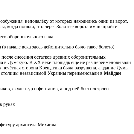
бужения, неподалёку от которых находились одни из ворот,
, когда поняли, что через Золотые ворота им не пройти
него оборонительного вала
(в начале века здесь действительно было такое болото)
 после снесения остатков древних оборонительных
на в Думскую. В XX веке площадь ещё не раз переименовывали
я нечётная сторона Крещатика была разрушена, а здание Думы
адь столицы независимой Украины переименовали в
Майдан
иков, скульптур и фонтанов, а под ней был построен
в руках
 фигуру архангела Михаила