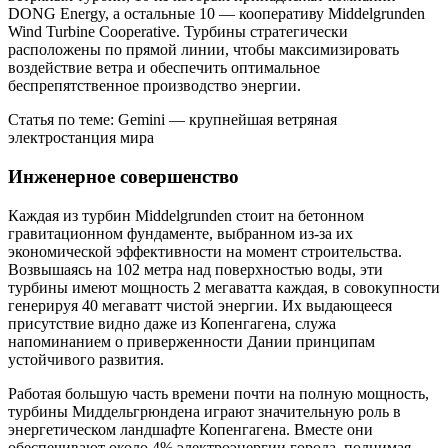
DONG Energy, а остальные 10 — кооперативу Middelgrunden
Wind Turbine Cooperative. Турбины стратегически
расположены по прямой линии, чтобы максимизировать
воздействие ветра и обеспечить оптимальное
беспрепятственное производство энергии.
Статья по теме: Gemini — крупнейшая ветряная
электростанция мира
Инженерное совершенство
Каждая из турбин Middelgrunden стоит на бетонном
гравитационном фундаменте, выбранном из-за их
экономической эффективности на момент строительства.
Возвышаясь на 102 метра над поверхностью воды, эти
турбины имеют мощность 2 мегаватта каждая, в совокупности
генерируя 40 мегаватт чистой энергии. Их выдающееся
присутствие видно даже из Копенгагена, служа
напоминанием о приверженности Дании принципам
устойчивого развития.
Работая большую часть времени почти на полную мощность,
турбины Миддельгрюндена играют значительную роль в
энергетическом ландшафте Копенгагена. Вместе они
обеспечивают около 4% электроэнергии города, поднимая