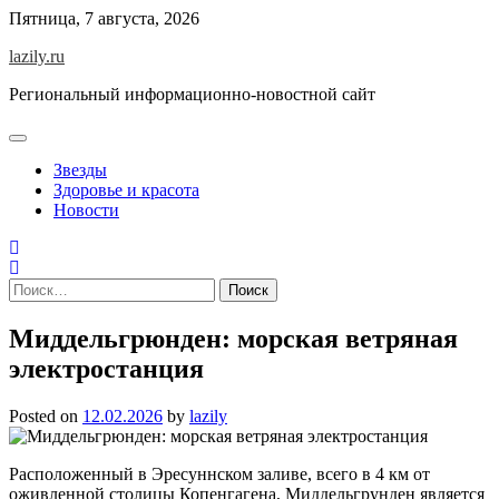
Skip
Пятница, 7 августа, 2026
to
lazily.ru
content
Региональный информационно-новостной сайт
Звезды
Здоровье и красота
Новости
Найти:
Миддельгрюнден: морская ветряная
электростанция
Posted on
12.02.2026
by
lazily
Расположенный в Эресуннском заливе, всего в 4 км от
оживленной столицы Копенгагена, Миддельгрунден является