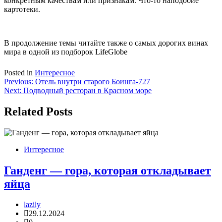
конкретным качествам или признакам. Что-то наподобие
картотеки.
В продолжение темы читайте также о самых дорогих винах
мира в одной из подборок LifeGlobe
Posted in
Интересное
Навигация
Previous:
Отель внутри старого Боинга-727
Next:
Подводный ресторан в Красном море
по
записям
Related Posts
Интересное
Ганденг — гора, которая откладывает
яйца
lazily
29.12.2024