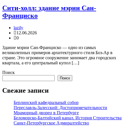
Сити-холл: здание мэрии Сан-
Франциско
lazily
12.06.2026
0
Здание мэрии Сан-Франциско — одно из самых
великолепных примеров архитектурного стиля Боз-Ар в
стране. Это огромное сооружение занимает два городских
квартала, а его центральный купол […]
Поиск
Поиск
Свежие записи
Берлинский кафедральный собор
Переславль-Залесский: Достопримечательности
Мраморный дворец в Петербурге
Беломорско-Балтийский канал. История Строительства
Санкт-Петербургское Адмиралтейство