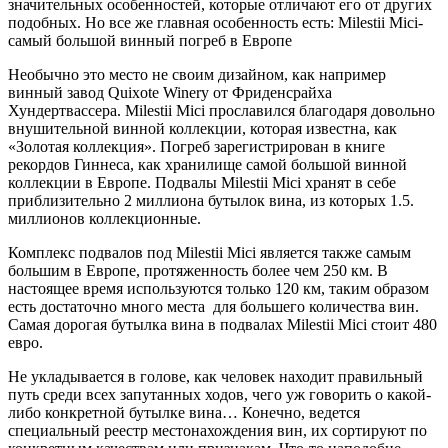
значительных особенностей, которые отличают его от других
подобных. Но все же главная особенность есть: Milestii Mici-
самый большой винный погреб в Европе
Необычно это место не своим дизайном, как например
винный завод Quixote Winery от Фриденсрайха
Хундертвассера. Milestii Mici прославился благодаря довольно
внушительной винной коллекции, которая известна, как
«Золотая коллекция». Погреб зарегистрирован в книге
рекордов Гиннеса, как хранилище самой большой винной
коллекции в Европе. Подвалы Milestii Mici хранят в себе
приблизительно 2 миллиона бутылок вина, из которых 1.5.
миллионов коллекционные.
Комплекс подвалов под Milestii Mici является также самым
большим в Европе, протяженность более чем 250 км. В
настоящее время используются только 120 км, таким образом
есть достаточно много места для большего количества вин.
Самая дорогая бутылка вина в подвалах Milestii Mici стоит 480
евро.
Не укладывается в голове, как человек находит правильный
путь среди всех запутанных ходов, чего уж говорить о какой-
либо конкретной бутылке вина… Конечно, ведется
специальный реестр местонахождения вин, их сортируют по