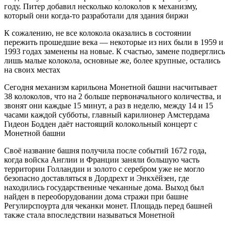
году. Питер добавил несколько колоколов к механизму,
который они когда-то разработали для здания биржи
К сожалению, не все колокола оказались в состоянии
пережить прошедшие века — некоторые из них были в 1959 и
1993 годах заменены на новые. К счастью, замене подверглись
лишь малые колокола, основные же, более крупные, остались
на своих местах
Сегодня механизм карильона Монетной башни насчитывает
38 колоколов, что на 2 больше первоначального количества, и
звонят они каждые 15 минут, а раз в неделю, между 14 и 15
часами каждой субботы, главный карилионер Амстердама
Гидеон Бодден даёт настоящий колокольный концерт с
Монетной башни
Своё название башня получила после событий 1672 года,
когда войска Англии и Франции заняли большую часть
территории Голландии и золото с серебром уже не могло
безопасно доставляться в Дордрехт и Энкхёйзен, где
находились государственные чеканные дома. Выход был
найден в переоборудовании дома стражи при башне
Регулирспоурта для чеканки монет. Площадь перед башней
также стала впоследствии называться Монетной