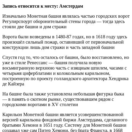
Запись относится к месту: Амстердам
Изначально Монетная башня являлась частью городских ворот
Регулирспоурт оборонительный стены города — тогда здесь
стояли две башни и дом стражи
Ворота были возведены в 1480-87 годах, но в 1618 году здесь
произошёл сильный пожар, оставивший от первоначальной
конструкции лишь дом стражи и часть западной башни
Спустя год то, что осталось от башни, было восстановлено, но
уже в стиле Ренессанс — башня получила новую
восьмигранную верхнюю часть с изящным шпилем, часами с
четырьмя циферблатами и колокольным карильоном,
построенную по проекту голландского архитектора Хендрика
де Кайзера
На башне была также установлена небольшая фигурка быка
— в память о скотном рынке, существовавшем рядом с
городскими воротами в XV столетии
Карильон Монетной башни является усовершенствованной
версией карильона фондовой биржи Амстердама, сделанного
братьями Хемони в 1651 году. Систему для Монетной башни
создавал уже сам Питер Хемони, без брата Франсуа, в 1668