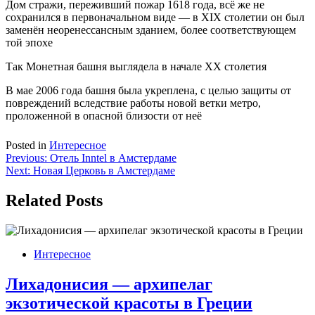
Дом стражи, переживший пожар 1618 года, всё же не
сохранился в первоначальном виде — в XIX столетии он был
заменён неоренессансным зданием, более соответствующем
той эпохе
Так Монетная башня выглядела в начале XX столетия
В мае 2006 года башня была укреплена, с целью защиты от
повреждений вследствие работы новой ветки метро,
проложенной в опасной близости от неё
Posted in
Интересное
Навигация
Previous:
Отель Inntel в Амстердаме
Next:
Новая Церковь в Амстердаме
по
записям
Related Posts
Интересное
Лихадонисия — архипелаг
экзотической красоты в Греции