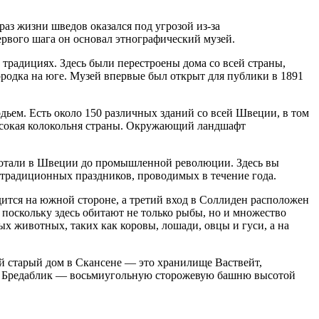
аз жизни шведов оказался под угрозой из-за
ервого шага он основал этнографический музей.
и традициях. Здесь были перестроены дома со всей страны,
родка на юге. Музей впервые был открыт для публики в 1891
дьем. Есть около 150 различных зданий со всей Швеции, в том
высокая колокольня страны. Окружающий ландшафт
работали в Швеции до промышленной революции. Здесь вы
а традиционных праздников, проводимых в течение года.
дится на южной стороне, а третий вход в Соллиден расположен
 поскольку здесь обитают не только рыбы, но и множество
х животных, таких как коровы, лошади, овцы и гуси, а на
й старый дом в Скансене — это хранилище Ваствейт,
а; Бредаблик — восьмиугольную сторожевую башню высотой