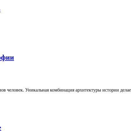
и
офии
нов человек. Уникальная комбинация архитектуры истории делае
е