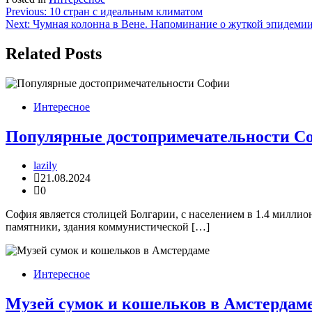
Навигация
Previous:
10 стран с идеальным климатом
Next:
Чумная колонна в Вене. Напоминание о жуткой эпидеми
по
записям
Related Posts
Интересное
Популярные достопримечательности С
lazily
21.08.2024
0
София является столицей Болгарии, с населением в 1.4 миллио
памятники, здания коммунистической […]
Интересное
Музей сумок и кошельков в Амстердам