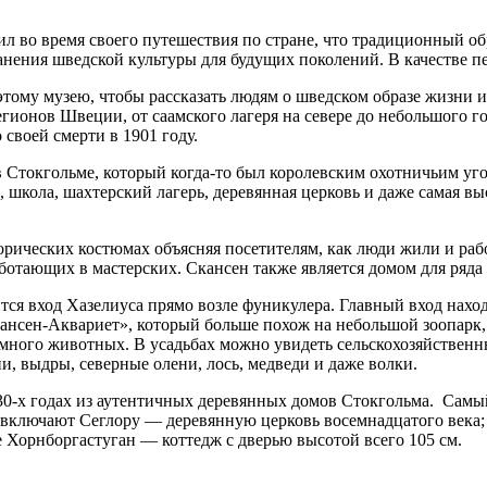
л во время своего путешествия по стране, что традиционный обр
анения шведской культуры для будущих поколений. В качестве п
 этому музею, чтобы рассказать людям о шведском образе жизни 
ионов Швеции, от саамского лагеря на севере до небольшого го
 своей смерти в 1901 году.
 Стокгольме, который когда-то был королевским охотничьим уго
, школа, шахтерский лагерь, деревянная церковь и даже самая 
исторических костюмах объясняя посетителям, как люди жили и 
аботающих в мастерских. Скансен также является домом для ряд
ится вход Хазелиуса прямо возле фуникулера. Главный вход нахо
Скансен-Аквариет», который больше похож на небольшой зоопарк,
много животных. В усадьбах можно увидеть сельскохозяйственны
и, выдры, северные олени, лось, медведи и даже волки.
930-х годах из аутентичных деревянных домов Стокгольма. Самы
я включают Сеглору — деревянную церковь восемнадцатого век
е Хорнборгастуган — коттедж с дверью высотой всего 105 см.