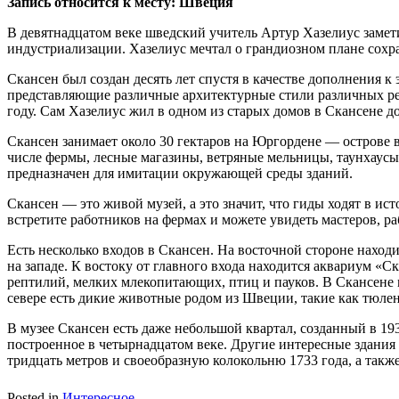
Запись относится к месту: Швеция
В девятнадцатом веке шведский учитель Артур Хазелиус замети
индустриализации. Хазелиус мечтал о грандиозном плане сохр
Скансен был создан десять лет спустя в качестве дополнения к
представляющие различные архитектурные стили различных рег
году. Сам Хазелиус жил в одном из старых домов в Скансене до
Скансен занимает около 30 гектаров на Юргордене — острове в
числе фермы, лесные магазины, ветряные мельницы, таунхаусы
предназначен для имитации окружающей среды зданий.
Скансен — это живой музей, а это значит, что гиды ходят в 
встретите работников на фермах и можете увидеть мастеров, р
Есть несколько входов в Скансен. На восточной стороне наход
на западе. К востоку от главного входа находится аквариум «
рептилий, мелких млекопитающих, птиц и пауков. В Скансене 
севере есть дикие животные родом из Швеции, такие как тюлен
В музее Скансен есть даже небольшой квартал, созданный в 1
построенное в четырнадцатом веке. Другие интересные здани
тридцать метров и своеобразную колокольню 1733 года, а такж
Posted in
Интересное