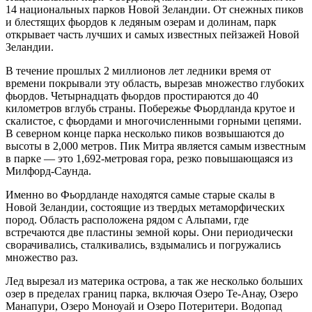
14 национальных парков Новой Зеландии. От снежных пиков
и блестящих фьордов к ледяным озерам и долинам, парк
открывает часть лучших и самых известных пейзажей Новой
Зеландии.
В течение прошлых 2 миллионов лет ледники время от
времени покрывали эту область, вырезав множество глубоких
фьордов. Четырнадцать фьордов простираются до 40
километров вглубь страны. Побережье Фьордланда крутое и
скалистое, с фьордами и многочисленными горными цепями.
В северном конце парка несколько пиков возвышаются до
высоты в 2,000 метров. Пик Митра является самым известным
в парке — это 1,692-метровая гора, резко повышающаяся из
Милфорд-Саунда.
Именно во Фьордланде находятся самые старые скалы в
Новой Зеландии, состоящие из твердых метаморфических
пород. Область расположена рядом с Альпами, где
встречаются две пластины земной коры. Они периодически
сворачивались, сталкивались, вздымались и погружались
множество раз.
Лед вырезал из материка острова, а так же несколько больших
озер в пределах границ парка, включая Озеро Те-Анау, Озеро
Манапури, Озеро Моноуай и Озеро Потеритери. Водопад