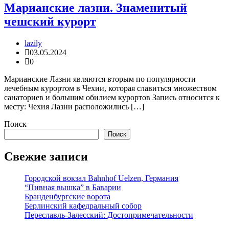
Марианские лазни. Знаменитый
чешский курорт
lazily
03.05.2024
0
Марианские Лазни являются вторым по популярности
лечебным курортом в Чехии, которая славиться множеством
санаториев и большим обилием курортов Запись относится к
месту: Чехия Лазни расположились […]
Поиск
Поиск
Свежие записи
Городской вокзал Bahnhof Uelzen, Германия
“Пивная вышка” в Баварии
Бранденбургские ворота
Берлинский кафедральный собор
Переславль-Залесский: Достопримечательности