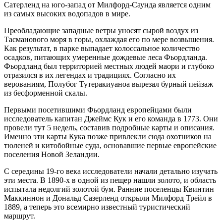
Сатерленд на юго-запад от Милфорд-Саунда является одним
из самых высоких водопадов в мире.
Преобладающие западные ветры уносят сырой воздух из
Тасманового моря в горы, охлаждая его по мере возвышения.
Как результат, в парке выпадает колоссальное количество
осадков, питающих умеренные дождевые леса Фьордланда.
Фьордланд был территорией местных людей маори и глубоко
отразился в их легендах и традициях. Согласно их
верованиям, Полубог Тутеракиуаноа вырезал бурный пейзаж
из бесформенной скалы.
Первыми посетившими Фьордланд европейцами были
исследователь капитан Джеймс Кук и его команда в 1773. Они
провели тут 5 недель, составив подробные карты и описания.
Именно эти карты Кука позже привлекли сюда охотников на
тюленей и китобойные суда, основавшие первые европейские
поселения Новой Зеландии.
С середины 19-го века исследователи начали детально изучать
эти места. В 1890-х в одной из пещер нашли золото, и область
испытала недолгий золотой бум. Ранние поселенцы Квинтин
Маккиннон и Дональд Сазерленд открыли Милфорд Трейл в
1889, а теперь это всемирно известный туристический
маршрут.