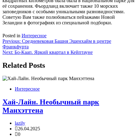
квадратных километров была была в национальном парке для
её сохранения. Фьордланд включает также 10 морских
заповедников с особыми уникальными разновидностями.
Советую Вам также полюбоваться пейзажами Новой
Зеландии в фотографиях из специальной подборки.
Posted in
Интересное
Навигация
Previous:
Средневековая Башня Эшенхайм в центре
Франкфурта
по
Next:
Бо-Каап. Яркий квартал в Кейптауне
записям
Related Posts
Интересное
Хай-Лайн. Необычный парк
Манхэттена
lazily
26.04.2025
0