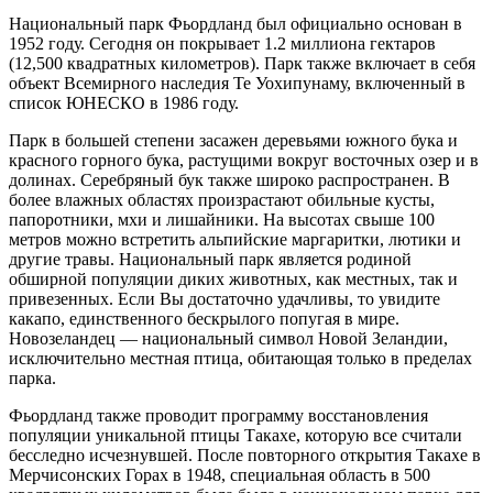
Национальный парк Фьордланд был официально основан в
1952 году. Сегодня он покрывает 1.2 миллиона гектаров
(12,500 квадратных километров). Парк также включает в себя
объект Всемирного наследия Те Уохипунаму, включенный в
список ЮНЕСКО в 1986 году.
Парк в большей степени засажен деревьями южного бука и
красного горного бука, растущими вокруг восточных озер и в
долинах. Серебряный бук также широко распространен. В
более влажных областях произрастают обильные кусты,
папоротники, мхи и лишайники. На высотах свыше 100
метров можно встретить альпийские маргаритки, лютики и
другие травы. Национальный парк является родиной
обширной популяции диких животных, как местных, так и
привезенных. Если Вы достаточно удачливы, то увидите
какапо, единственного бескрылого попугая в мире.
Новозеландец — национальный символ Новой Зеландии,
исключительно местная птица, обитающая только в пределах
парка.
Фьордланд также проводит программу восстановления
популяции уникальной птицы Такахе, которую все считали
бесследно исчезнувшей. После повторного открытия Такахе в
Мерчисонских Горах в 1948, специальная область в 500