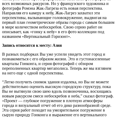
всех возможных ракурсов. Но у французского художника и
фотографа Ромэна Жак-Лагреза есть новая перспектива.
Направляя его камеру к небу, Жак-Лагрез захватил эти
перспективы, вызывающие головокружение, выдвигая на
первый план геометрические образы города с самым большим
в мире количеством небоскребов. Свою серию работ он
описывает, как «гонку к небу» в его фото коллекции под
названием «Вертикальный Горизонт».
Запись относится к месту: Азия
В разных подборках Вы уже успели увидеть этот город и
познакомиться с его образом жизни. Это и густонаселенные
кварталы Гонконга, и серия фотографий с обзором
переполненных квартир мегаполиса. Теперь же мы взглянем
на него еще с одной перспективы.
“Легко получить снимок здания издалека, но Вы не можете
действительно оценить высокую городскую структуру, пока
Вы не вытянули свою шею вдоль позвоночника, восхищаясь
новым ракурсом смеси небоскребов и неба,” сказал фотограф.
«Проект — глубокое погружение в плотную атмосферы
города и визуальный отчет об его дико разнообразной среде.
Эта серия работ походит на умозрительное погружение в
сырую природу Гонконга и выражение его вертикального