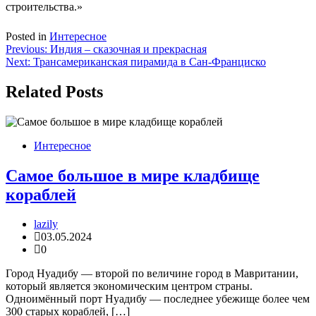
строительства.»
Posted in
Интересное
Навигация
Previous:
Индия – сказочная и прекрасная
Next:
Трансамериканская пирамида в Сан-Франциско
по
записям
Related Posts
Интересное
Самое большое в мире кладбище
кораблей
lazily
03.05.2024
0
Город Нуадибу — второй по величине город в Мавритании,
который является экономическим центром страны.
Одноимённый порт Нуадибу — последнее убежище более чем
300 старых кораблей, […]