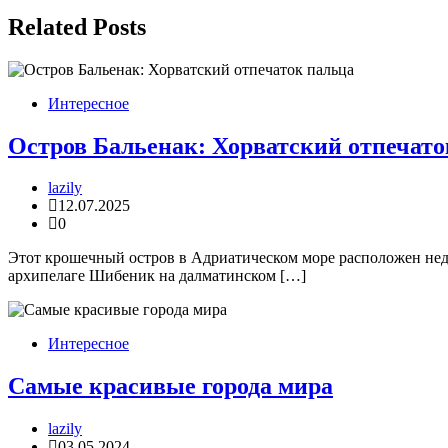
записям
Related Posts
Интересное
Остров Бальенак: Хорватский отпечато
lazily
12.07.2025
0
Этот крошечный остров в Адриатическом море расположен нед
архипелаге Шибеник на далматинском […]
Интересное
Самые красивые города мира
lazily
03.05.2024