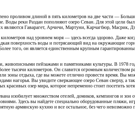
делено проливом длиной в пять километров на две части — Бол
тые. Воды реки Раздан пополняют озеро Севан. Для этой цели б
их являются Гаварагет, Арчичи, Мартуни, Карчагбюр, Масрик, Дз
 километров над уровнем моря — здесь всегда здорово. Даже ког
гладкая поверхность воды и потрясающий вид на окружающие го
 Более того, он является единственным крупным гарантирован
живописными пейзажами и памятниками культуры. В 1978 году 
 более тысячи километров. Он славится огромным количеством р
а, или зоны отдыха, где вы можете отлично провести время. Вы 
идами нагорья. Вы увидите сверкающее озеро Севан сверху, а 
 красивых озер мира, которое непременно стоит посетить хотя 
вана изобилует множеством отелей, домиков, кемпингов и зон от
виями. Здесь вы найдете специально оборудованные пляжи, игр
оятную армянскую кухню и все остальное, без чего невозможно 