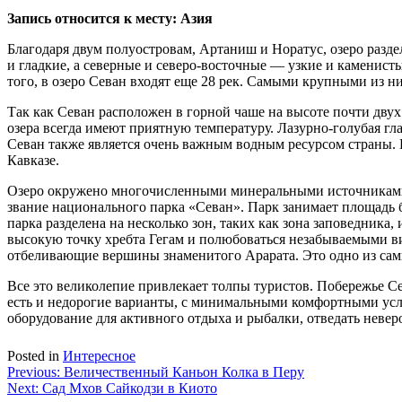
Запись относится к месту: Азия
Благодаря двум полуостровам, Артаниш и Норатус, озеро раз
и гладкие, а северные и северо-восточные — узкие и каменис
того, в озеро Севан входят еще 28 рек. Самыми крупными из н
Так как Севан расположен в горной чаше на высоте почти двух
озера всегда имеют приятную температуру. Лазурно-голубая 
Севан также является очень важным водным ресурсом страны.
Кавказе.
Озеро окружено многочисленными минеральными источниками, 
звание национального парка «Севан». Парк занимает площадь
парка разделена на несколько зон, таких как зона заповедник
высокую точку хребта Гегам и полюбоваться незабываемыми в
отбеливающие вершины знаменитого Арарата. Это одно из самых
Все это великолепие привлекает толпы туристов. Побережье Се
есть и недорогие варианты, с минимальными комфортными усло
оборудование для активного отдыха и рыбалки, отведать невер
Posted in
Интересное
Навигация
Previous:
Величественный Каньон Колка в Перу
Next:
Сад Мхов Сайкодзи в Киото
по