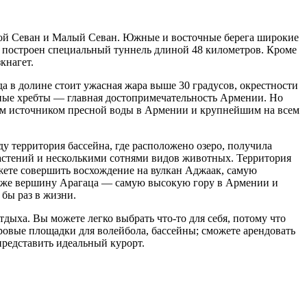
ьшой Севан и Малый Севан. Южные и восточные берега широкие
ыл построен специальный туннель длиной 48 километров. Кроме
кнагет.
да в долине стоит ужасная жара выше 30 градусов, окрестности
рные хребты — главная достопримечательность Армении. Но
ным источником пресной воды в Армении и крупнейшим на всем
территория бассейна, где расположено озеро, получила
астений и несколькими сотнями видов животных. Территория
можете совершить восхождение на вулкан Аджаак, самую
также вершину Арагаца — самую высокую гору в Армении и
бы раз в жизни.
дыха. Вы можете легко выбрать что-то для себя, потому что
овые площадки для волейбола, бассейны; сможете арендовать
представить идеальный курорт.