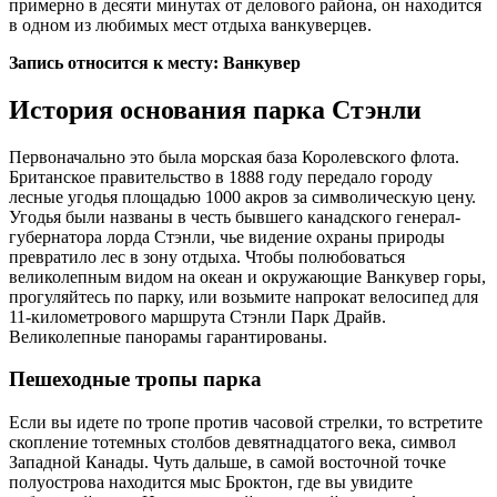
примерно в десяти минутах от делового района, он находится
в одном из любимых мест отдыха ванкуверцев.
Запись относится к месту: Ванкувер
История основания парка Стэнли
Первоначально это была морская база Королевского флота.
Британское правительство в 1888 году передало городу
лесные угодья площадью 1000 акров за символическую цену.
Угодья были названы в честь бывшего канадского генерал-
губернатора лорда Стэнли, чье видение охраны природы
превратило лес в зону отдыха. Чтобы полюбоваться
великолепным видом на океан и окружающие Ванкувер горы,
прогуляйтесь по парку, или возьмите напрокат велосипед для
11-километрового маршрута Стэнли Парк Драйв.
Великолепные панорамы гарантированы.
Пешеходные тропы парка
Если вы идете по тропе против часовой стрелки, то встретите
скопление тотемных столбов девятнадцатого века, символ
Западной Канады. Чуть дальше, в самой восточной точке
полуострова находится мыс Броктон, где вы увидите