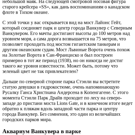
небольшой маяк. На следующей смотровой носовая фигура
старого крейсера «SS», как дань воспоминаниям о канадском
флоте в Тихом океане.
С этой точки у вас открывается вид на мост Лайонс Гейт,
который соединяет парк и центр города Ванкувер с Северным
Ванкувером. Его мачты достигают высоты до 100 метров над
уровнем моря, а сама дорога возвышается на 75 метров, что
позволяет проходить под мостом гигантским танкерам и
другим океанским судам. Мост Львиные Ворота очень похож
на Золотые Ворота в Сан-Франциско и был построен
примерно в тот же период (1938), но он никогда не достиг
такого же уровня известности. Может быть, потому что
зеленый цвет не так привлекателен?
Дальше по северной стороне парка Стэнли вы встретите
статую девушки в гидрокостюме, очень напоминающую
Русалку Ганса Христиана Андерсена в Копенгагене. С этого
момента Стэнли Парк Драйв проходит по лесу на северо-
западе до пристани моста Lions Gate, и в конечном итоге ведет
обратно к пляжам вдоль западной части парка и центру
города Ванкувер. Без сомнения, это один из величайших
городских парков мира.
Аквариум Ванкувера в парке