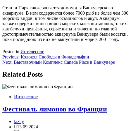
Стэнли Парк также является домом для Ванкуверского
аквариума. В нем содержится более 7000 рыб из более чем 300
морских видов, в том числе осьминогов и акул. Аквариум
также содержит много видов морских млекопитающих, таких
как белухи, дельфины, серые киты и тюлени, но главной
достопримечательностью аквариума Ванкувера были косатки,
пока последнюю из них не выпустили в море в 2001 году.
Posted in
Интересное
Навигация
Previous:
Колокол Свободы в Филадельфии
Next:
Выставочный Комплекс Canada Place в Ванкувере
по
записям
Related Posts
Интересное
Фестиваль лимонов во Франции
lazily
13.09.2024