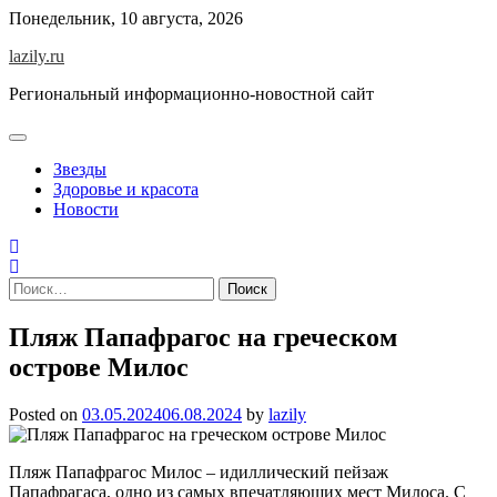
Skip
Понедельник, 10 августа, 2026
to
lazily.ru
content
Региональный информационно-новостной сайт
Звезды
Здоровье и красота
Новости
Найти:
Пляж Папафрагос на греческом
острове Милос
Posted on
03.05.2024
06.08.2024
by
lazily
Пляж Папафрагос Милос – идиллический пейзаж
Папафрагаса, одно из самых впечатляющих мест Милоса. С