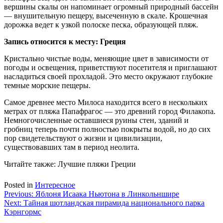
вершины скалы он напоминает огромный природный бассейн
— внушительную пещеру, высеченную в скале. Крошечная
дорожка ведет к узкой полоске песка, образующей пляж.
Запись относится к месту: Греция
Кристально чистые воды, меняющие цвет в зависимости от
погоды и освещения, приветствуют посетителя и приглашают
насладиться своей прохладой. Это место окружают глубокие
темные морские пещеры.
Самое древнее место Милоса находится всего в нескольких
метрах от пляжа Папафрагос — это древний город Филакопа.
Немногочисленные оставшиеся руины стен, зданий и
гробниц теперь почти полностью покрыты водой, но до сих
пор свидетельствуют о жизни и цивилизации,
существовавших там в период неолита.
Читайте также: Лучшие пляжи Греции
Posted in
Интересное
Навигация
Previous:
Яблоня Исаака Ньютона в Линкольншире
Next:
Тайная шотландская пирамида национального парка
по
Кэрнгормс
записям