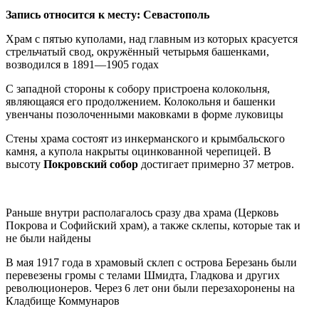
Запись относится к месту: Севастополь
Храм с пятью куполами, над главным из которых красуется
стрельчатый свод, окружённый четырьмя башенками,
возводился в 1891—1905 годах
С западной стороны к собору пристроена колокольня,
являющаяся его продолжением. Колокольня и башенки
увенчаны позолоченными маковками в форме луковицы
Стены храма состоят из инкерманского и крымбальского
камня, а купола накрыты оцинкованной черепицей. В
высоту
Покровский собор
достигает примерно 37 метров.
Раньше внутри располагалось сразу два храма (Церковь
Покрова и Софийский храм), а также склепы, которые так и
не были найдены
В мая 1917 года в храмовый склеп с острова Березань были
перевезены громы с телами Шмидта, Гладкова и других
революционеров. Через 6 лет они были перезахоронены на
Кладбище Коммунаров