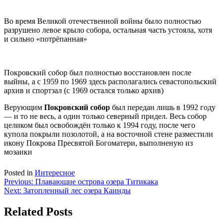
Во время Великой отечественной войны было полностью
разрушено левое крыло собора, остальная часть устояла, хотя
и сильно «потрёпанная»
Покровский собор был полностью восстановлен после
выйны, а с 1959 по 1969 здесь располагались севастопольский
архив и спортзал (с 1969 остался только архив)
Верующим
Покровский собор
был передан лишь в 1992 году
— и то не весь, а один только северный придел. Весь собор
целиком был освобождён только к 1994 году, после чего
купола покрыли позолотой, а на восточной стене разместили
икону Покрова Пресвятой Богоматери, выполненую из
мозаики
Posted in
Интересное
Навигация
Previous:
Плавающие острова озера Титикака
Next:
Затопленный лес озера Каинды
по
записям
Related Posts