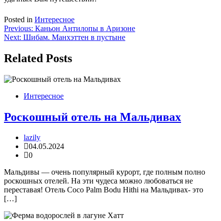
Posted in
Интересное
Навигация
Previous:
Каньон Антилопы в Аризоне
Next:
Шибам. Манхэттен в пустыне
по
записям
Related Posts
Интересное
Роскошный отель на Мальдивах
lazily
04.05.2024
0
Мальдивы — очень популярный курорт, где полным полно
роскошных отелей. На эти чудеса можно любоваться не
переставая! Отель Coco Palm Bodu Hithi на Мальдивах- это
[…]