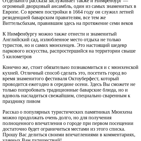
Отдельного рассказа заслуживает также и Нимфенбург —
огромный дворцовый ансамбль, один из самых знаменитых в
Европе. Со времен постройки в 1664 году он служил летней
резиденцией баварским правителям, все тем же
Виттельсбахам, правившим здесь на протяжение семи веков
К Нимфенбургу можно также отнести и знаменитый
Английский сад, излюбленное место отдыха не только
туристов, но и самих мюнхенцев. Это настоящий шедевр
паркового искусства, распростершийся на территории свыше
5 километров
Конечно же, стоит обязательно познакомиться и с мюнхенской
кухней. Отличный способ сделать это, посетить город во
время знаменитого фестиваля Октоуберфест, который
проводится ежегодно в середине осени. Здесь Вы сможете не
только попробовать традиционные баварские блюда, но и
вдоволь насладиться свежайшим, специально сваренным к
празднику пивом
Рассказ о популярных туристических памятниках Мюнхена
можно продолжать очень долго, но для получения
полноценного впечатления о городе при первом посещении
достаточно будет ограничиться местами из этого списка.
Прошу Вас делиться своими впечатлениями в комментариях,
удачных Вам путешествий!