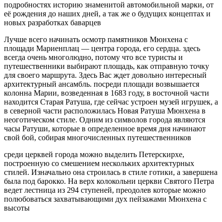
подробностях историю знаменитой автомобильной марки, от
её рождения до наших дней, а так же о будущих концептах и
новых разработках баварцев
Лучше всего начинать осмотр памятников Мюнхена с
площади Мариенплац — центра города, его сердца. здесь
всегда очень многолюдно, потому что все туристы и
путешественники выбирают площадь, как отправную точку
для своего маршрута. Здесь Вас ждет довольно интересный
архитектурный ансамбль. посреди площади возвышается
колонна Марии, возведенная в 1683 году, в восточной части
находится Старая Ратуша, где сейчас устроен музей игрушек, а
в северной части расположилась Новая Ратуша Мюнхена в
неоготическом стиле. Одним из символов города являются
часы Ратуши, которые в определенное время дня начинают
свой бой, собирая многочисленных путешественников
среди церквей города можно выделить Петерскирхе,
построенную со смешением нескольких архитектурных
стилей. Изначально она строилась в стиле готики, а завершена
была под барокко. На верх колокольни церкви Святого Петра
ведет лестница из 294 ступеней, преодолев которые можно
полюбоваться захватывающими дух пейзажами Мюнхена с
высоты