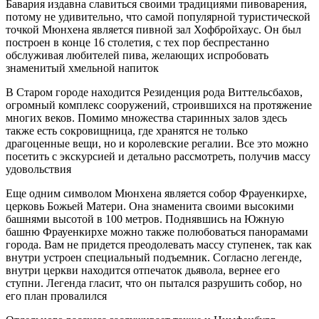
Бавария издавна славиться своими традициями пивоварения,
потому не удивительно, что самой популярной туристической
точкой Мюнхена является пивной зал Хофбройхаус. Он был
построен в конце 16 столетия, с тех пор беспрестанно
обслуживая любителей пива, желающих испробовать
знаменитый хмельной напиток
В Старом городе находится Резиденция рода Виттельсбахов,
огромный комплекс сооружений, строившихся на протяжение
многих веков. Помимо множества старинных залов здесь
также есть сокровищница, где хранятся не только
драгоценные вещи, но и королевские регалии. Все это можно
посетить с экскурсией и детально рассмотреть, получив массу
удовольствия
Еще одним символом Мюнхена является собор Фрауенкирхе,
церковь Божьей Матери. Она знаменита своими высокими
башнями высотой в 100 метров. Поднявшись на Южную
башню Фрауенкирхе можно также полюбоваться панорамами
города. Вам не придется преодолевать массу ступенек, так как
внутри устроен специальный подъемник. Согласно легенде,
внутри церкви находится отпечаток дьявола, вернее его
ступни. Легенда гласит, что он пытался разрушить собор, но
его план провалился