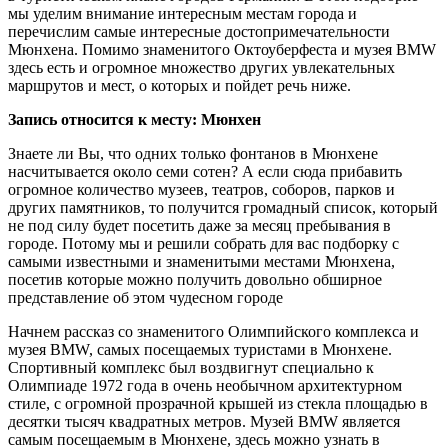
мы уделим внимание интересным местам города и
перечислим самые интересные достопримечательности
Мюнхена. Помимо знаменитого Октоуберфеста и музея BMW
здесь есть и огромное множество других увлекательных
маршрутов и мест, о которых и пойдет речь ниже.
Запись относится к месту: Мюнхен
Знаете ли Вы, что одних только фонтанов в Мюнхене
насчитывается около семи сотен? А если сюда прибавить
огромное количество музеев, театров, соборов, парков и
других памятников, то получится громадный список, который
не под силу будет посетить даже за месяц пребывания в
городе. Потому мы и решили собрать для вас подборку с
самыми известными и знаменитыми местами Мюнхена,
посетив которые можно получить довольно обширное
представление об этом чудесном городе
Начнем рассказ со знаменитого Олимпийского комплекса и
музея BMW, самых посещаемых туристами в Мюнхене.
Спортивный комплекс был воздвигнут специально к
Олимпиаде 1972 года в очень необычном архитектурном
стиле, с огромной прозрачной крышей из стекла площадью в
десятки тысяч квадратных метров. Музей BMW является
самым посещаемым в Мюнхене, здесь можно узнать в