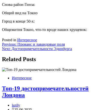
Снова район Гинза:
Общий вид на Токио
Город в конце 50-х:
Общежития Токио, что-то вроде наших хрущевок:
Posted in
Интересное
Навигация
Previous:
Прованс и лавандовые поля
Next:
Достопримечательности Эдинбурга
по
записям
Related Posts
Интересное
Топ-19 достопримечательностей
Лондона
lazily
25.06.2025