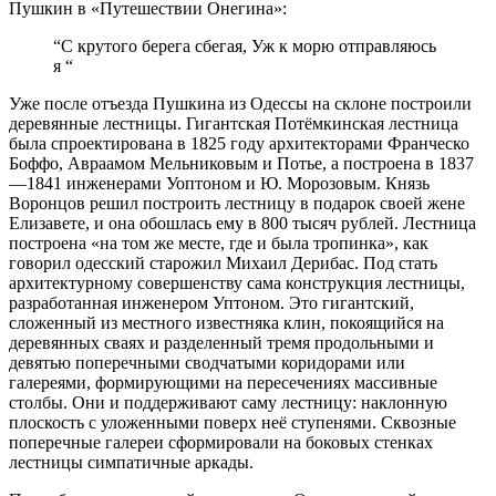
Пушкин в «Путешествии Онегина»:
“С крутого берега сбегая, Уж к морю отправляюсь
я “
Уже после отъезда Пушкина из Одессы на склоне построили
деревянные лестницы. Гигантская Потёмкинская лестница
была спроектирована в 1825 году архитекторами Франческо
Боффо, Авраамом Мельниковым и Потье, а построена в 1837
—1841 инженерами Уоптоном и Ю. Морозовым. Князь
Воронцов решил построить лестницу в подарок своей жене
Елизавете, и она обошлась ему в 800 тысяч рублей. Лестница
построена «на том же месте, где и была тропинка», как
говорил одесский старожил Михаил Дерибас. Под стать
архитектурному совершенству сама конструкция лестницы,
разработанная инженером Уптоном. Это гигантский,
сложенный из местного известняка клин, покоящийся на
деревянных сваях и разделенный тремя продольными и
девятью поперечными сводчатыми коридорами или
галереями, формирующими на пересечениях массивные
столбы. Они и поддерживают саму лестницу: наклонную
плоскость с уложенными поверх неё ступенями. Сквозные
поперечные галереи сформировали на боковых стенках
лестницы симпатичные аркады.