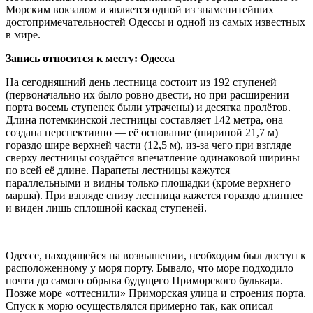
Морским вокзалом и является одной из знаменитейших
достопримечательностей Одессы и одной из самых известных
в мире.
Запись относится к месту: Одесса
На сегодняшний день лестница состоит из 192 ступеней
(первоначально их было ровно двести, но при расширении
порта восемь ступенек были утрачены) и десятка пролётов.
Длина потемкинской лестницы составляет 142 метра, она
создана перспективно — её основание (шириной 21,7 м)
гораздо шире верхней части (12,5 м), из-за чего при взгляде
сверху лестницы создаётся впечатление одинаковой ширины
по всей её длине. Парапеты лестницы кажутся
параллельными и видны только площадки (кроме верхнего
марша). При взгляде снизу лестница кажется гораздо длиннее
и виден лишь сплошной каскад ступеней.
Одессе, находящейся на возвышении, необходим был доступ к
расположенному у моря порту. Бывало, что море подходило
почти до самого обрыва будущего Приморского бульвара.
Позже море «оттеснили» Приморская улица и строения порта.
Спуск к морю осуществлялся примерно так, как описал