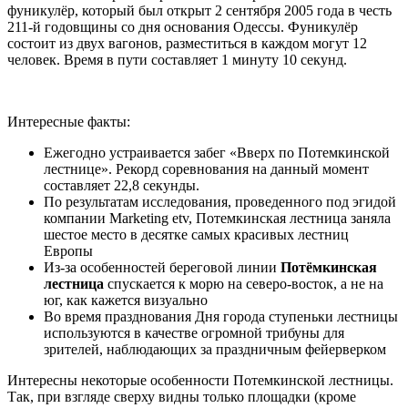
фуникулёр, который был открыт 2 сентября 2005 года в честь
211-й годовщины со дня основания Одессы. Фуникулёр
состоит из двух вагонов, разместиться в каждом могут 12
человек. Время в пути составляет 1 минуту 10 секунд.
Интересные факты:
Ежегодно устраивается забег «Вверх по Потемкинской
лестнице». Рекорд соревнования на данный момент
составляет 22,8 секунды.
По результатам исследования, проведенного под эгидой
компании Marketing etv, Потемкинская лестница заняла
шестое место в десятке самых красивых лестниц
Европы
Из-за особенностей береговой линии
Потёмкинская
лестница
спускается к морю на северо-восток, а не на
юг, как кажется визуально
Во время празднования Дня города ступеньки лестницы
используются в качестве огромной трибуны для
зрителей, наблюдающих за праздничным фейерверком
Интересны некоторые особенности Потемкинской лестницы.
Так, при взгляде сверху видны только площадки (кроме