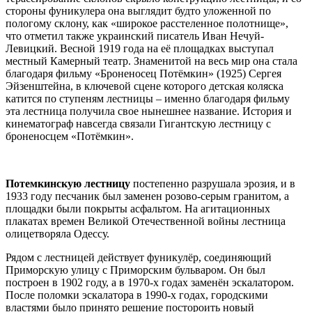
стороны фуникулера она выглядит будто уложенной по
пологому склону, как «широкое расстеленное полотнище»,
что отметил также украинский писатель Иван Нечуй-
Левицкий. Весной 1919 года на её площадках выступал
местный Камерный театр. Знаменитой на весь мир она стала
благодаря фильму «Броненосец Потёмкин» (1925) Сергея
Эйзенштейна, в ключевой сцене которого детская коляска
катится по ступеням лестницы – именно благодаря фильму
эта лестница получила свое нынешнее название. История и
кинематограф навсегда связали Гигантскую лестницу с
броненосцем «Потёмкин».
Потемкинскую лестницу
постепенно разрушала эрозия, и в
1933 году песчаник был заменен розово-серым гранитом, а
площадки были покрыты асфальтом. На агитационных
плакатах времен Великой Отечественной войны лестница
олицетворяла Одессу.
Рядом с лестницей действует фуникулёр, соединяющий
Приморскую улицу с Приморским бульваром. Он был
построен в 1902 году, а в 1970-х годах заменён эскалатором.
После поломки эскалатора в 1990-х годах, городскими
властями было принято решение постороить новый