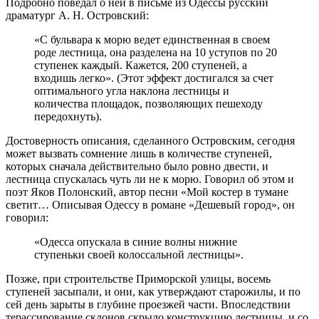
Подробно поведал о ней в письме из Одессы русский
драматург А. Н. Островский:
«С бульвара к морю ведет единственная в своем
роде лестница, она разделена на 10 уступов по 20
ступенек каждый. Кажется, 200 ступеней, а
входишь легко». (Этот эффект достигался за счет
оптимального угла наклона лестницы и
количества площадок, позволяющих пешеходу
передохнуть).
Достоверность описания, сделанного Островским, сегодня
может вызвать сомнение лишь в количестве ступеней,
которых сначала действительно было ровно двести, и
лестница спускалась чуть ли не к морю. Говорил об этом и
поэт Яков Полонский, автор песни «Мой костер в тумане
светит… Описывая Одессу в романе «Дешевый город», он
говорил:
«Одесса опускала в синие волны нижние
ступеньки своей колоссальной лестницы».
Позже, при строительстве Приморской улицы, восемь
ступеней засыпали, и они, как утверждают старожилы, и по
сей день зарыты в глубине проезжей части. Впоследствии
терассирование склонов скрыло конструкцию лестницы, и со