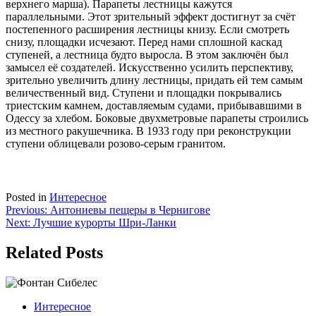
верхнего марша). Парапеты лестницы кажутся
параллельными. Этот зрительный эффект достигнут за счёт
постепенного расширения лестницы книзу. Если смотреть
снизу, площадки исчезают. Перед нами сплошной каскад
ступеней, а лестница будто выросла. В этом заключён был
замысел её создателей. Искусственно усилить перспективу,
зрительно увеличить длину лестницы, придать ей тем самым
величественный вид. Ступени и площадки покрывались
триестским камнем, доставляемым судами, прибывавшими в
Одессу за хлебом. Боковые двухметровые парапеты строились
из местного ракушечника. В 1933 году при реконструкции
ступени облицевали розово-серым гранитом.
Posted in
Интересное
Навигация
Previous:
Антониевы пещеры в Чернигове
Next:
Лучшие курорты Шри-Ланки
по
записям
Related Posts
Интересное