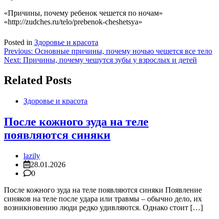
«Причины, почему ребенок чешется по ночам»
«http://zudches.ru/telo/prebenok-cheshetsya»
Posted in
Здоровье и красота
Навигация
Previous:
Основные причины, почему ночью чешется все тело
Next:
Причины, почему чешутся зубы у взрослых и детей
по
записям
Related Posts
Здоровье и красота
После кожного зуда на теле
появляются синяки
lazily
28.01.2026
0
После кожного зуда на теле появляются синяки Появление
синяков на теле после удара или травмы – обычно дело, их
возникновению люди редко удивляются. Однако стоит […]