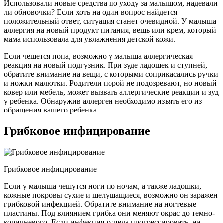
Использовали новые средства по уходу за малышом, надевали
ли обновочки? Если хоть на один вопрос найдется
положительный ответ, ситуация станет очевидной. У малыша
аллергия на новый продукт питания, вещь или крем, который
мама использовала для увлажнения детской кожи.
Если чешется попа, возможно у малыша аллергическая
реакция на новый подгузник. При зуде ладошек и ступней,
обратите внимание на вещи, с которыми соприкасались ручки
и ножки малютки. Родители порой не подозревают, но новый
ковер или мебель, может вызвать аллергические реакции и зуд
у ребенка. Обнаружив аллерген необходимо изъять его из
обращения вашего ребенка.
Грибковое инфицирование
Грибковое инфицирование
Если у малыша чешутся ноги по ночам, а также ладошки,
кожные покровы сухие и шелушащиеся, возможно он заражен
грибковой инфекцией. Обратите внимание на ногтевые
пластины. Под влиянием грибка они меняют окрас до темно-
коричневого. Если инфекция успела прогрессировать, на