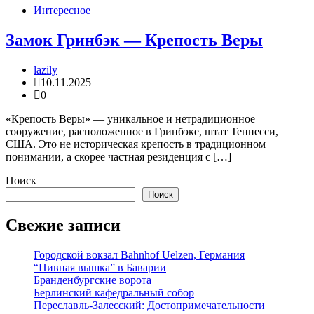
Интересное
Замок Гринбэк — Крепость Веры
lazily
10.11.2025
0
«Крепость Веры» — уникальное и нетрадиционное
сооружение, расположенное в Гринбэке, штат Теннесси,
США. Это не историческая крепость в традиционном
понимании, а скорее частная резиденция с […]
Поиск
Поиск
Свежие записи
Городской вокзал Bahnhof Uelzen, Германия
“Пивная вышка” в Баварии
Бранденбургские ворота
Берлинский кафедральный собор
Переславль-Залесский: Достопримечательности