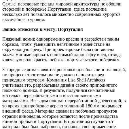
Самые передовые тренды мировой архитектуры не обошли
стороной и побережье Португалии, где за последние
несколько лет появилось множество современных курортов
высочайшего уровня.
Запись относится к месту: Португалия
Пляжный домик одновременно красив и разработан таким
образом, чтобы уменьшить негативное воздействие на
окружающую среду. При проектировке была поставлена
задача минимизировать наносимый ландшафту вред, отводя
ключевую роль красоте пейзажа португальского побережья.
Загородные дома являются роскошью для большинства людей,
но процесс строительства не должен наносить вред
природным ресурсам. Компания Lisa Shell Architects
учитывала это, разрабатывая дизайн своего приподнятого
пляжного домика. В результате, получился симпатичный
коттедж с переработанными и восстановленными
материалами. Весь дом покрыт переработанной древесиной, в
то время как пробковое дерево толщиной 180 мм покрывает
внешний фасад. Материал сделан из побочных продуктов
отрасли виноделия, которые остаются после производства
винной пробки в Португалии. В противном случае этот
материал был был выброшен, но нашел свое применение