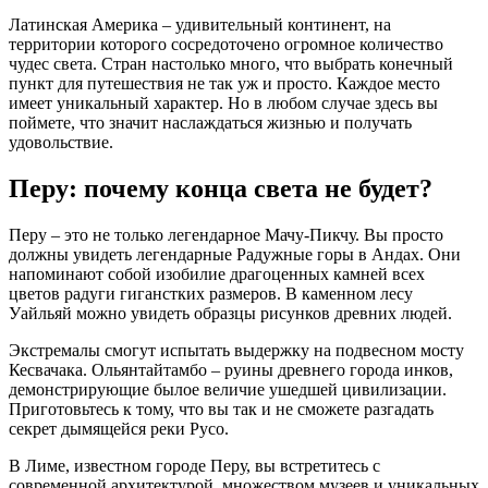
Латинская Америка – удивительный континент, на
территории которого сосредоточено огромное количество
чудес света. Стран настолько много, что выбрать конечный
пункт для путешествия не так уж и просто. Каждое место
имеет уникальный характер. Но в любом случае здесь вы
поймете, что значит наслаждаться жизнью и получать
удовольствие.
Перу: почему конца света не будет?
Перу – это не только легендарное Мачу-Пикчу. Вы просто
должны увидеть легендарные Радужные горы в Андах. Они
напоминают собой изобилие драгоценных камней всех
цветов радуги гиганстких размеров. В каменном лесу
Уайльяй можно увидеть образцы рисунков древних людей.
Экстремалы смогут испытать выдержку на подвесном мосту
Кесвачака. Ольянтайтамбо – руины древнего города инков,
демонстрирующие былое величие ушедшей цивилизации.
Приготовьтесь к тому, что вы так и не сможете разгадать
секрет дымящейся реки Русо.
В Лиме, известном городе Перу, вы встретитесь с
современной архитектурой, множеством музеев и уникальных