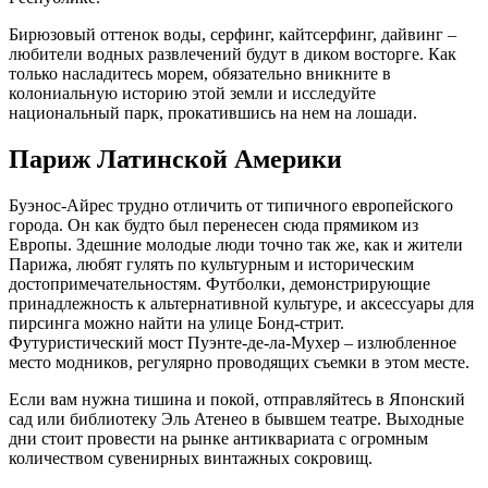
Бирюзовый оттенок воды, серфинг, кайтсерфинг, дайвинг –
любители водных развлечений будут в диком восторге. Как
только насладитесь морем, обязательно вникните в
колониальную историю этой земли и исследуйте
национальный парк, прокатившись на нем на лошади.
Париж Латинской Америки
Буэнос-Айрес трудно отличить от типичного европейского
города. Он как будто был перенесен сюда прямиком из
Европы. Здешние молодые люди точно так же, как и жители
Парижа, любят гулять по культурным и историческим
достопримечательностям. Футболки, демонстрирующие
принадлежность к альтернативной культуре, и аксессуары для
пирсинга можно найти на улице Бонд-стрит.
Футуристический мост Пуэнте‑де‑ла‑Мухер – излюбленное
место модников, регулярно проводящих съемки в этом месте.
Если вам нужна тишина и покой, отправляйтесь в Японский
сад или библиотеку Эль Атенео в бывшем театре. Выходные
дни стоит провести на рынке антиквариата с огромным
количеством сувенирных винтажных сокровищ.