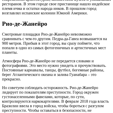
ресторанов. В этом городе свое пристанище нашло индейское
племя ичма и остатки народа инков. В прошлом город
возглавлял испанские колонии Южной Америки.
Рио-де-Жанейро
Смотровые площадки Рио-де-Жанейро невозможно
сравнивать с чем-то другим. Педра-да-Гавеа возвышается на
900 метров. Прибыв в этот город, вы сразу поймете, что
попали в одно из самых фотогеничных и артистичных мест
планеты.
Атмосфера Рио-де-Жанейро не передается словами и
фотографиями. Это место нужно увидеть и прочувствовать.
Постоянные карнавалы, танцы, футбол, богемные районы,
берег Атлантического океана и залива Гуанабара – это
прекрасно.
Но советуем соблюдать осторожность. Рио-де-Жанейро
лидирует по показателям преступности. Город окружен
густонаселенными фавелами, которые, по сути,
контролируются наркокартелями. В феврале 2018 года власть
Бразилии ввела в город войска, чтобы бороться с разгулом
преступности. Чтобы оставаться в безопасности, не