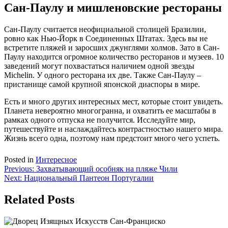
Сан-Паулу и мишленовские рестораны
Сан-Паулу считается неофициальной столицей Бразилии,
ровно как Нью-Йорк в Соединенных Штатах. Здесь вы не
встретите пляжей и заросших джунглями холмов. Зато в Сан-
Паулу находится огромное количество ресторанов и музеев. 10
заведений могут похвастаться наличием одной звезды
Michelin. У одного ресторана их две. Также Сан-Паулу –
пристанище самой крупной японской диаспоры в мире.
Есть и много других интересных мест, которые стоит увидеть.
Планета невероятно многогранна, и охватить ее масштабы в
рамках одного отпуска не получится. Исследуйте мир,
путешествуйте и наслаждайтесь контрастностью нашего мира.
Жизнь всего одна, поэтому нам предстоит много чего успеть.
Posted in
Интересное
Навигация
Previous:
Захватывающий особняк на пляже Чили
Next:
Национальный Пантеон Португалии
по
записям
Related Posts