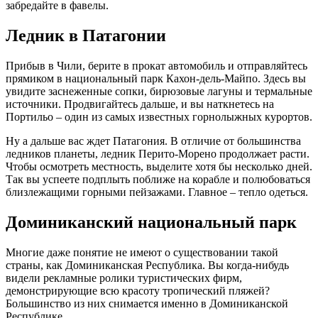
забредайте в фавелы.
Ледник в Патагонии
Прибыв в Чили, берите в прокат автомобиль и отправляйтесь
прямиком в национальный парк Кахон-дель-Майпо. Здесь вы
увидите заснеженные сопки, бирюзовые лагуны и термальные
источники. Продвигайтесь дальше, и вы наткнетесь на
Портильо – один из самых известных горнолыжных курортов.
Ну а дальше вас ждет Патагония. В отличие от большинства
ледников планеты, ледник Перито-Морено продолжает расти.
Чтобы осмотреть местность, выделите хотя бы несколько дней.
Так вы успеете подплыть поближе на корабле и полюбоваться
близлежащими горными пейзажами. Главное – тепло одеться.
Доминиканский национальный парк
Многие даже понятие не имеют о существовании такой
страны, как Доминиканская Республика. Вы когда-нибудь
видели рекламные ролики туристических фирм,
демонстрирующие всю красоту тропический пляжей?
Большинство из них снимается именно в Доминиканской
Республике.