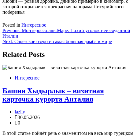
Любви — ровная дорожка, длиною примерно в километр, с
которой открывается прекрасная панорама Лигурийского
побережья
Posted in
Интересное
Навигация
Previous:
Монтероссо-аль-Маре. Тихий уголок неизведанной
Италии
по
Next:
Сарезское озеро и самая большая дамба в мире
записям
Related Posts
Интересное
Башня Хыдырлык – визитная
карточка курорта Анталия
lazily
30.05.2026
0
В этой статье пойдёт речь о знаменитом на весь мир турецком