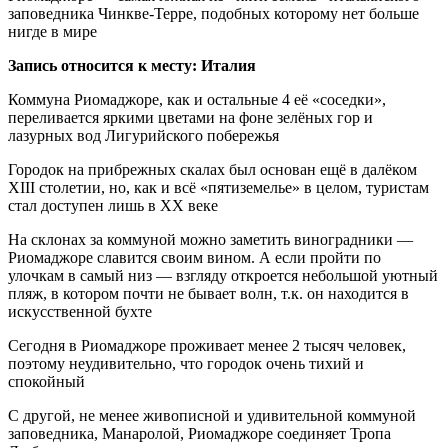
заповедника Чинкве-Терре, подобных которому нет больше
нигде в мире
Запись относится к месту: Италия
Коммуна Риомаджоре, как и остальные 4 её «соседки»,
переливается яркими цветами на фоне зелёных гор и
лазурных вод Лигурийского побережья
Городок на прибрежных скалах был основан ещё в далёком
XIII столетии, но, как и всё «пятиземелье» в целом, туристам
стал доступен лишь в XX веке
На склонах за коммуной можно заметить виноградники —
Риомаджоре славится своим вином. А если пройти по
улочкам в самый низ — взгляду откроется небольшой уютный
пляж, в котором почти не бывает волн, т.к. он находится в
искусственной бухте
Сегодня в Риомаджоре проживает менее 2 тысяч человек,
поэтому неудивительно, что городок очень тихий и
спокойный
С другой, не менее живописной и удивительной коммуной
заповедника, Манаролой, Риомаджоре соединяет Тропа