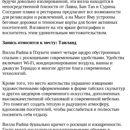
будучи довольно изолированной, эта вилла находится в
непосредственной близости от Лаяна, Бан Тао и Сурина.
Соседние пляжи и рестораны предлагают все возможности
для релаксации и развлечений, а на Мысе Яму устроены
беговые дорожки и теннисные корты для более активных
посетителей. Взгляните на эти яркие фотографии и
восхититесь этим удивительным местожительством.
Запись относится к месту: Таиланд
Вилла Padma в Пхукете имеет четыре щедро обустроенных
спальни с роскошными современными удобствами. Удобства
включают Wi-Fi, кондиционирование воздуха, ванны и
джакузи Тераццо и многие другие блага современных
технологий.
Кроме того, это место жительства украшено изящными
художественными оформлениями в форме тайских скульптур
и других шедевров современного искусства, дополненных
высококачественной обстановкой и современной мебелью.
Это помогает создать теплую и радушную атмосферу,
вдохновляя посетителей, чтобы расслабиться и полностью
посвятить себя отдыху.
Вилла Padma буквально кричит о роскоши и изощренности.
Гости могут насладиться восхитительными обедами в