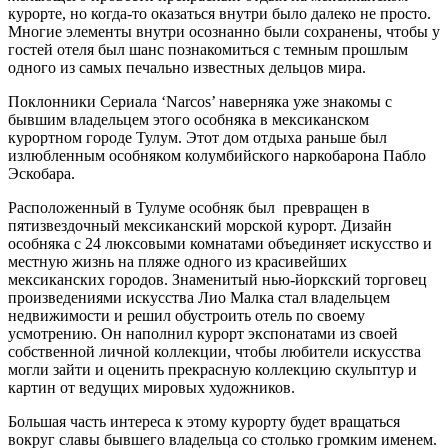
курорте, но когда-то оказаться внутри было далеко не просто.
Многие элементы внутри осознанно были сохранены, чтобы у
гостей отеля был шанс познакомиться с темным прошлым
одного из самых печально известных дельцов мира.
Поклонники Сериала ‘Narcos’ наверняка уже знакомы с
бывшим владельцем этого особняка в мексиканском
курортном городе Тулум. Этот дом отдыха раньше был
излюбленным особняком колумбийского наркобарона Пабло
Эскобара.
Расположенный в Тулуме особняк был превращен в
пятизвездочный мексиканский морской курорт. Дизайн
особняка с 24 люксовыми комнатами объединяет искусство и
местную жизнь на пляже одного из красивейших
мексиканских городов. Знаменитый нью-йоркский торговец
произведениями искусства Лио Малка стал владельцем
недвижимости и решил обустроить отель по своему
усмотрению. Он наполнил курорт экспонатами из своей
собственной личной коллекции, чтобы любители искусства
могли зайти и оценить прекрасную коллекцию скульптур и
картин от ведущих мировых художников.
Большая часть интереса к этому курорту будет вращаться
вокруг славы бывшего владельца со столько громким именем.