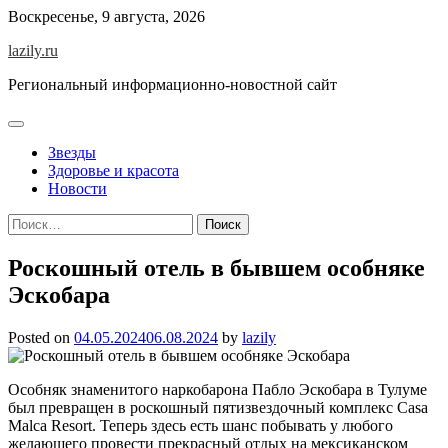
Skip
Воскресенье, 9 августа, 2026
to
lazily.ru
content
Региональный информационно-новостной сайт
Звезды
Здоровье и красота
Новости
Найти:
Роскошный отель в бывшем особняке
Эскобара
Posted on
04.05.2024
06.08.2024
by
lazily
Особняк знаменитого наркобарона Пабло Эскобара в Тулуме
был превращен в роскошный пятизвездочный комплекс Casa
Malca Resort. Теперь здесь есть шанс побывать у любого
желающего провести прекрасный отдых на мексиканском