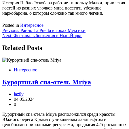
История Пабло Эскобара работает в пользу Малки, привлекая
гостей из разных уголков мира посетить убежище
наркобарона, о котором сложено так много легенд.
Posted in
Интересное
Навигация
Previous:
Ранчо La Puerta в горах Мексики
Next:
Фестиваль брожения в Нью-Йорке
по
записям
Related Posts
Интересное
Курортный спа-отель Mriya
lazily
04.05.2024
0
Курортный спа-отель Mriya расположился среди красоты
Южного берега Крыма с уникальным ландшафтом и
целебными природными ресурсами, предлагая 425 роскошных