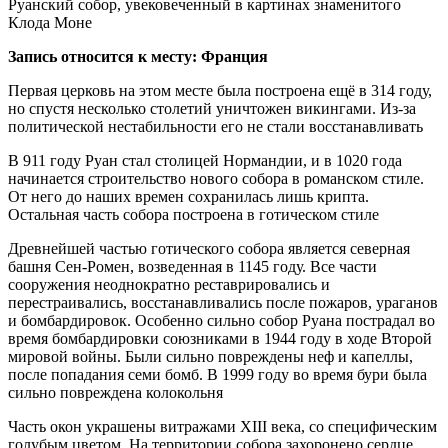
Руанский собор, увековеченный в картинах знаменитого
Клода Моне
Запись относится к месту: Франция
Первая церковь на этом месте была построена ещё в 314 году,
но спустя несколько столетий уничтожен викингами. Из-за
политической нестабильности его не стали восстанавливать
В 911 году Руан стал столицей Нормандии, и в 1020 года
начинается строительство нового собора в романском стиле.
От него до наших времен сохранилась лишь крипта.
Остальная часть собора построена в готическом стиле
Древнейшей частью готического собора является северная
башня Сен-Ромен, возведенная в 1145 году. Все части
сооружения неоднократно реставрировались и
перестраивались, восстанавливались после пожаров, ураганов
и бомбардировок. Особенно сильно собор Руана пострадал во
время бомбардировки союзниками в 1944 году в ходе Второй
мировой войны. Были сильно повреждены неф и капеллы,
после попадания семи бомб. В 1999 году во время бури была
сильно повреждена колокольня
Часть окон украшены витражами XIII века, со специфическим
голубым цветом. На территории собора захоронено сердце