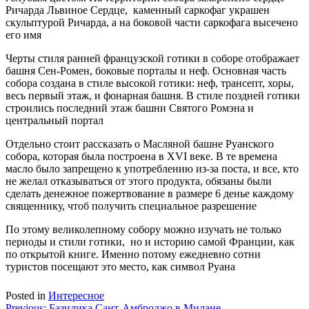
Ричарда Львиное Сердце, каменный саркофаг украшен
скульптурой Ричарда, а на боковой части саркофага высечено
его имя
Черты стиля ранней французской готики в соборе отображает
башня Сен-Ромен, боковые порталы и неф. Основная часть
собора создана в стиле высокой готики: неф, трансепт, хоры,
весь первый этаж, и фонарная башня. В стиле поздней готики
строились последний этаж башни Святого Ромэна и
центральный портал
Отдельно стоит рассказать о Масляной башне Руанского
собора, которая была построена в XVI веке. В те времена
масло было запрещено к употреблению из-за поста, и все, кто
не желал отказываться от этого продукта, обязаны были
сделать денежное пожертвование в размере 6 денье каждому
священнику, чтоб получить специальное разрешение
По этому великолепному собору можно изучать не только
периоды и стили готики, но и историю самой Франции, как
по открытой книге. Именно потому ежедневно сотни
туристов посещают это место, как символ Руана
Posted in
Интересное
Previous:
Базилика Сант-Амброджо в Милане