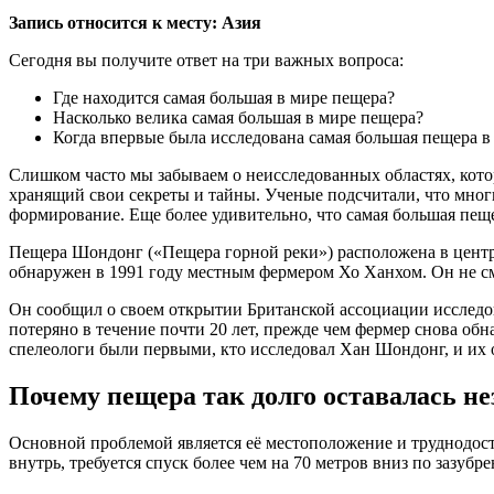
Запись относится к месту: Азия
Сегодня вы получите ответ на три важных вопроса:
Где находится самая большая в мире пещера?
Насколько велика самая большая в мире пещера?
Когда впервые была исследована самая большая пещера в
Слишком часто мы забываем о неисследованных областях, кот
хранящий свои секреты и тайны. Ученые подсчитали, что мног
формирование. Еще более удивительно, что самая большая пеще
Пещера Шондонг («Пещера горной реки») расположена в центре
обнаружен в 1991 году местным фермером Хо Ханхом. Он не см
Он сообщил о своем открытии Британской ассоциации исследо
потеряно в течение почти 20 лет, прежде чем фермер снова обн
спелеологи были первыми, кто исследовал Хан Шондонг, и их 
Почему пещера так долго оставалась н
Основной проблемой является её местоположение и труднодосту
внутрь, требуется спуск более чем на 70 метров вниз по зазуб