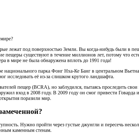
 мире?
орые лежат под поверхностью Земли. Вы когда-нибудь были в п
ие пещеры существуют в течение миллионов лет, потому что ест
ра в мире не была обнаружена вплоть до 1991 года!
 национального парка Фонг Нха-Ке Банг в центральном Вьетнам
ог исследовать её из-за слишком крутого ландшафта.
вателей пещер (BCRA), но заблудился, пытаясь проследить свои
аружил вход в 2008 году. В 2009 году он смог привести Говарда
открытия поразили мир.
езамеченной?
пность. Нужно пройти через густые джунгли и пересечь нескольк
ренным каменным стенам.