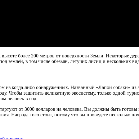
на высоте более 200 метров от поверхности Земли. Некоторые д
д землей, в том числе обезьян, летучих лисиц и нескольких ви
 из когда-либо обнаруженных. Названный «Лапой собаки» из-за
ду. Чтобы защитить деликатную экосистему, только одной турис
м человек в год.
артуют от 3000 долларов на человека. Вы должны быть готовы к
твия. Награда того стоит, потому что вы проведете несколько н
ой энергии