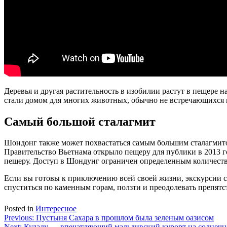
Деревья и другая растительность в изобилии растут в пещере 
стали домом для многих животных, обычно не встречающихся по
Самый большой сталагмит
Шондонг также может похвастаться самым большим сталагмитом
Правительство Вьетнама открыло пещеру для публики в 2013 го
пещеру. Доступ в Шондунг ограничен определенным количество
Если вы готовы к приключению всей своей жизни, экскурсии ст
спуститься по каменным горам, ползти и преодолевать препятс
Posted in
Интересное
Навигация
Previous:
Пустыня Сахара в прошлом была зеленым оазисом
Next:
Кудаду — впечатляющий мальдивский курорт на солнечн