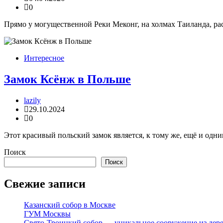
0
Прямо у могущественной Реки Меконг, на холмах Таиланда, ра
Интересное
Замок Ксёнж в Польше
lazily
29.10.2024
0
Этот красивый польский замок является, к тому же, ещё и од
Поиск
Поиск
Свежие записи
Казанский собор в Москве
ГУМ Москвы
Свято-Троицкий собор — уникальное сооружение из дер