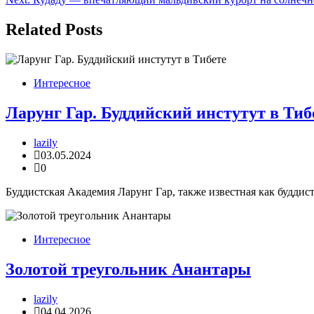
по
записям
Related Posts
Интересное
Ларунг Гар. Буддийский инстутут в Тиб
lazily
03.05.2024
0
Буддистская Академия Ларунг Гар, также известная как буддист
Интересное
Золотой треугольник Анантары
lazily
04.04.2026