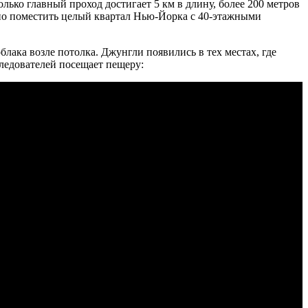
ько главный проход достигает 5 км в длину, более 200 метров
ожно поместить целый квартал Нью-Йорка с 40-этажными
ака возле потолка. Джунгли появились в тех местах, где
ледователей посещает пещеру: