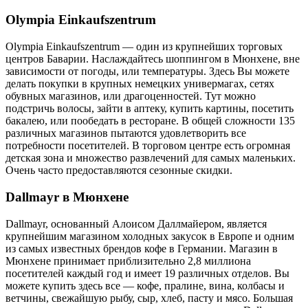
Olympia Einkaufszentrum
Olympia Einkaufszentrum — один из крупнейших торговых
центров Баварии. Наслаждайтесь шоппингом в Мюнхене, вне
зависимости от погоды, или температуры. Здесь Вы можете
делать покупки в крупных немецких универмагах, сетях
обувных магазинов, или драгоценностей. Тут можно
подстричь волосы, зайти в аптеку, купить картины, посетить
бакалею, или пообедать в ресторане. В общей сложности 135
различных магазинов пытаются удовлетворить все
потребности посетителей. В торговом центре есть огромная
детская зона и множество развлечений для самых маленьких.
Очень часто предоставляются сезонные скидки.
Dallmayr в Мюнхене
Dallmayr, основанный Алоисом Даллмайером, является
крупнейшим магазином холодных закусок в Европе и одним
из самых известных брендов кофе в Германии. Магазин в
Мюнхене принимает приблизительно 2,8 миллиона
посетителей каждый год и имеет 19 различных отделов. Вы
можете купить здесь все — кофе, пралине, вина, колбасы и
ветчины, свежайшую рыбу, сыр, хлеб, пасту и мясо. Большая