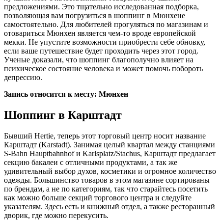
предложениями. Это тщательно исследованная подборка,
позволяющая вам погрузиться в шоппинг в Мюнхене
самостоятельно. Для любителей прогуляться по магазинам и
отовариться Мюнхен является чем-то вроде европейской
мекки. Не упустите возможности приобрести себе обновку,
если ваше путешествие будет проходить через этот город.
Ученые доказали, что шоппинг благополучно влияет на
психическое состояние человека и может помочь побороть
депрессию.
Запись относится к месту: Мюнхен
Шоппинг в Карштадт
Бывший Hertie, теперь этот торговый центр носит название
Карштадт (Karstadt). Занимая целый квартал между станциями
S-Bahn Hauptbahnhof и Karlsplatz/Stachus, Карштадт предлагает
секцию бакалеи с отличными продуктами, а так же
удивительный выбор духов, косметики и огромное количество
одежды. Большинство товаров в этом магазине сортированы
по брендам, а не по категориям, так что старайтесь посетить
как можно больше секций торгового центра и следуйте
указателям. Здесь есть и книжный отдел, а также ресторанный
дворик, где можно перекусить.