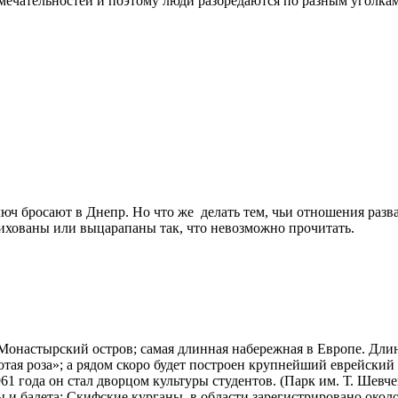
мечательностей и поэтому люди разбредаются по разным уголкам
люч бросают в Днепр. Но что же делать тем, чьи отношения разв
ихованы или выцарапаны так, что невозможно прочитать.
онастырский остров; самая длинная набережная в Европе. Длин
тая роза»; а рядом скоро будет построен крупнейший еврейский
61 года он стал дворцом культуры студентов. (Парк им. Т. Шевч
ы и балета; Скифские курганы, в области зарегистрировано около