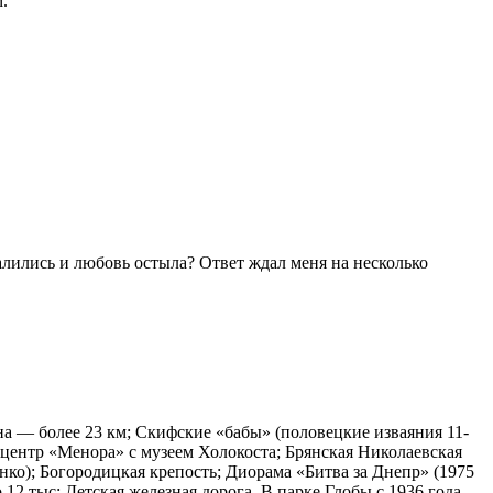
.
алились и любовь остыла? Ответ ждал меня на несколько
а — более 23 км; Скифские «бабы» (половецкие изваяния 11-
 центр «Менора» с музеем Холокоста; Брянская Николаевская
енко); Богородицкая крепость; Диорама «Битва за Днепр» (1975
 12 тыс; Детская железная дорога. В парке Глобы с 1936 года.