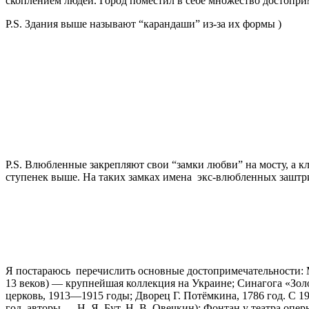
скоплением людей. Город поместил в себе множество достопри
P.S. Здания выше называют “карандаши” из-за их формы )
P.S. Влюбленные закрепляют свои “замки любви” на мосту, а к
ступенек выше. На таких замках имена экс-влюбленных заштр
Я постараюсь перечислить основные достопримечательности: М
13 веков) — крупнейшая коллекция на Украине; Синагога «Золо
церковь, 1913—1915 годы; Дворец Г. Потёмкина, 1786 год. С 19
год, авторы — Н. Я. Бут, Н. В. Овечкин); Фонтан у театра опер